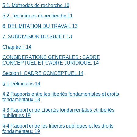
5.1.
Méthodes de recherche
10
5.2.
Techniques de recherche
11
6.
DELIMITATION DU TRAVAIL
13
7.
SUBDIVISION DU SUJET
13
Chapitre I.
14
CONSIDERATIONS GENERALES : CADRE
CONCEPTUEL ET CADRE JURIDIQUE.
14
Section I. CADRE CONCEPTUEL
14
§.1 Définitions
14
§.2 Rapports entre les libertés fondamentales et droits
fondamentaux
18
§.3 Rapport entre Libertés fondamentales et libertés
publiques
19
§.4 Rapport entre les libertés publiques et les droits
fondamentaux
19