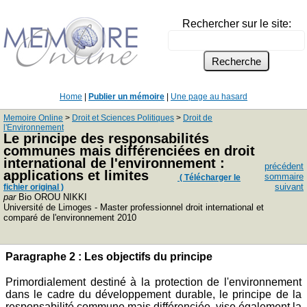
Rechercher sur le site:
Home
|
Publier un mémoire
|
Une page au hasard
Memoire Online
>
Droit et Sciences Politiques
>
Droit de
l'Environnement
Le principe des responsabilités
communes mais différenciées en droit
international de l'environnement :
précédent
applications et limites
sommaire
( Télécharger le
suivant
fichier original )
par
Bio OROU NIKKI
Université de Limoges - Master professionnel droit international et
comparé de l'environnement 2010
Paragraphe 2 : Les objectifs du principe
Primordialement destiné à la protection de l'environnement
dans le cadre du développement durable, le principe de la
responsabilité commune mais différenciée, vise également la