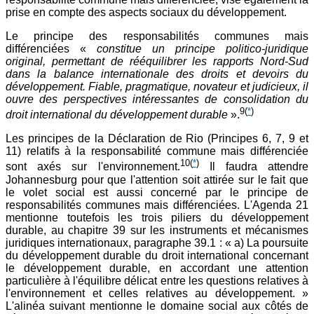
prise en compte des aspects sociaux du développement.
Le principe des responsabilités communes mais
différenciées «
constitue un principe politico-juridique
original, permettant de rééquilibrer les rapports Nord-Sud
dans la balance internationale des droits et devoirs du
développement. Fiable, pragmatique, novateur et judicieux, il
ouvre des perspectives intéressantes de consolidation du
9
(
*
)
droit international du développement durable
».
Les principes de la Déclaration de Rio (Principes 6, 7, 9 et
11) relatifs à la responsabilité commune mais différenciée
10
(
*
)
sont axés sur l'environnement.
Il faudra attendre
Johannesburg pour que l'attention soit attirée sur le fait que
le volet social est aussi concerné par le principe de
responsabilités communes mais différenciées. L'Agenda 21
mentionne toutefois les trois piliers du développement
durable, au chapitre 39 sur les instruments et mécanismes
juridiques internationaux, paragraphe 39.1 : « a) La poursuite
du développement durable du droit international concernant
le développement durable, en accordant une attention
particulière à l'équilibre délicat entre les questions relatives à
l'environnement et celles relatives au développement. »
L'alinéa suivant mentionne le domaine social aux côtés de