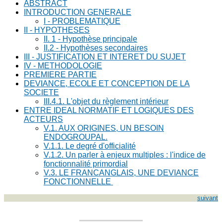
ABSTRACT
INTRODUCTION GENERALE
I - PROBLEMATIQUE
II - HYPOTHESES
II. 1 - Hypothèse principale
II.2 - Hypothèses secondaires
III - JUSTIFICATION ET INTERET DU SUJET
IV - METHODOLOGIE
PREMIERE PARTIE
DEVIANCE, ECOLE ET CONCEPTION DE LA
SOCIETE
III.4.1. L'objet du règlement intérieur
ENTRE IDEAL NORMATIF ET LOGIQUES DES
ACTEURS
V.1. AUX ORIGINES, UN BESOIN
ENDOGROUPAL.
V.1.1. Le degré d'officialité
V.1.2. Un parler à enjeux multiples : l'indice de
fonctionnalité primordial
V.3. LE FRANCANGLAIS, UNE DEVIANCE
FONCTIONNELLE
suivant