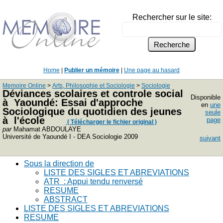
Rechercher sur le site:
Home
|
Publier un mémoire
|
Une page au hasard
Memoire Online
>
Arts, Philosophie et Sociologie
>
Sociologie
Déviances scolaires et controle social
Disponible
à Yaoundé: Essai d'approche
en
une
Sociologique du quotidien des jeunes
seule
à l'école
page
( Télécharger le fichier original )
par
Mahamat ABDOULAYE
Université de Yaoundé I - DEA Sociologie 2009
suivant
Sous la direction de
LISTE DES SIGLES ET ABREVIATIONS
ATR : Appui tendu renversé
RESUME
ABSTRACT
LISTE DES SIGLES ET ABREVIATIONS
RESUME