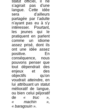
statut officiel, il ne
s'agirait pas d'une
langue. Cette idée
sera d'ailleurs
partagée par l'adulte
n'ayant pas eu à s'y
intéresser. Pourtant,
les jeunes qui le
pratiquent en parlent
comme un idiome
assez prisé, dont ils
ont une idée assez
positive. En
conséquence, nous
pouvons penser que
tout dépendrait des
enjeux et des
objectifs qu'on
voudrait atteindre, en
lui attribuant un statut
mélioratif de langue,
ou bien celui péjoratif
de
« truc »,
« machin »,
« baragouin ».