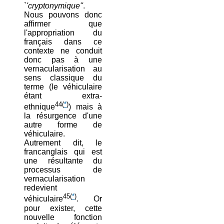
`
'cryptonymique''
.
Nous pouvons donc
affirmer que
l'appropriation du
français dans ce
contexte ne conduit
donc pas à une
vernacularisation au
sens classique du
terme (le véhiculaire
étant extra-
44
(
*
)
ethnique
) mais à
la résurgence d'une
autre forme de
véhiculaire.
Autrement dit, le
francanglais qui est
une résultante du
processus de
vernacularisation
redevient
45
(
*
)
véhiculaire
. Or
pour exister, cette
nouvelle fonction