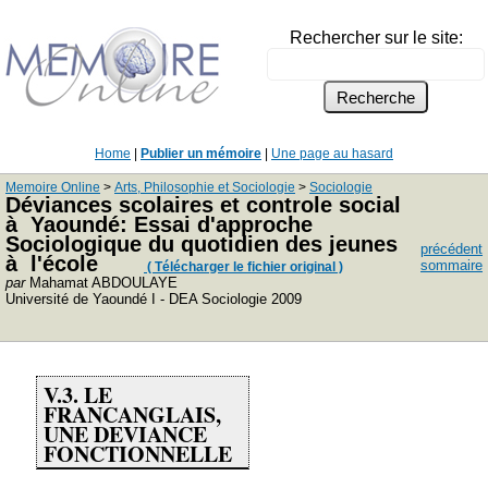
Rechercher sur le site:
Home
|
Publier un mémoire
|
Une page au hasard
Memoire Online
>
Arts, Philosophie et Sociologie
>
Sociologie
Déviances scolaires et controle social
à Yaoundé: Essai d'approche
Sociologique du quotidien des jeunes
précédent
à l'école
sommaire
( Télécharger le fichier original )
par
Mahamat ABDOULAYE
Université de Yaoundé I - DEA Sociologie 2009
V.3. LE
FRANCANGLAIS,
UNE DEVIANCE
FONCTIONNELLE