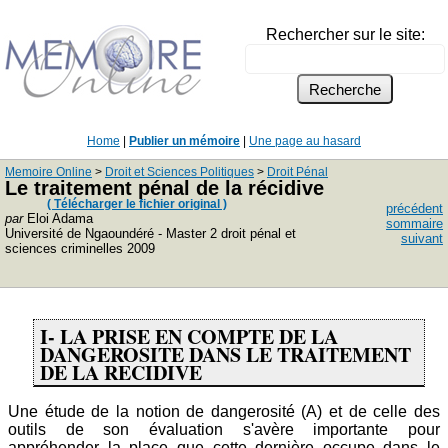
Rechercher sur le site:
Home
|
Publier un mémoire
|
Une page au hasard
Memoire Online
>
Droit et Sciences Politiques
>
Droit Pénal
Le traitement pénal de la récidive
( Télécharger le fichier original )
précédent
par
Eloi Adama
sommaire
Université de Ngaoundéré - Master 2 droit pénal et
suivant
sciences criminelles 2009
I- LA PRISE EN COMPTE DE LA
DANGEROSITE DANS LE TRAITEMENT
DE LA RECIDIVE
Une étude de la notion de dangerosité (A) et de celle des
outils de son évaluation s'avère importante pour
appréhender la place que cette dernière occupe dans le