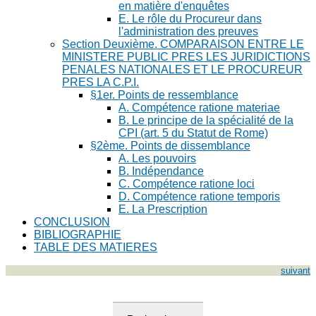
en matière d'enquêtes
E. Le rôle du Procureur dans
l'administration des preuves
Section Deuxième. COMPARAISON ENTRE LE
MINISTERE PUBLIC PRES LES JURIDICTIONS
PENALES NATIONALES ET LE PROCUREUR
PRES LA C.P.I.
§1er. Points de ressemblance
A. Compétence ratione materiae
B. Le principe de la spécialité de la
CPI (art. 5 du Statut de Rome)
§2ème. Points de dissemblance
A. Les pouvoirs
B. Indépendance
C. Compétence ratione loci
D. Compétence ratione temporis
E. La Prescription
CONCLUSION
BIBLIOGRAPHIE
TABLE DES MATIERES
suivant