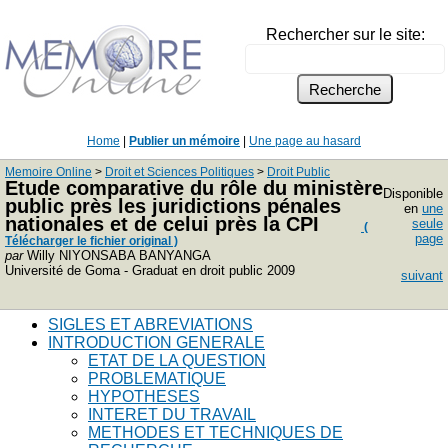
Rechercher sur le site:
Home
|
Publier un mémoire
|
Une page au hasard
Memoire Online
>
Droit et Sciences Politiques
>
Droit Public
Etude comparative du rôle du ministère
Disponible
public près les juridictions pénales
en
une
nationales et de celui près la CPI
seule
(
page
Télécharger le fichier original )
par
Willy NIYONSABA BANYANGA
Université de Goma - Graduat en droit public 2009
suivant
SIGLES ET ABREVIATIONS
INTRODUCTION GENERALE
ETAT DE LA QUESTION
PROBLEMATIQUE
HYPOTHESES
INTERET DU TRAVAIL
METHODES ET TECHNIQUES DE