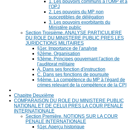
1. Les pouvoirs communs à l'OMP et à
l'OPJ
2. Les pouvoirs du MP non
susceptibles de délégation
3. Les pouvoirs exorbitants du
Ministère public
Section Troisième. ANALYSE PARTICULIERE
DU ROLE DU MINISTERE PUBLIC PRES LES
JURIDCTIONS MILITAIRES
§1er. Importance de l'analyse
§2ème. Organisation
§3ème. Principes gouvernant l'action de
l'auditorat militaire
A. Dans ses fonction d'instruction
C. Dans ses fonctions de poursuite
§4ème. La compétence du MP à l'égard de
crimes relevant de la compétence de la CPI
Chapitre Deuxième
COMPARAISON DU ROLE DU MINISTERE PUBLIC
NATIONAL ET DE CELUI PRES LA COUR PENALE
INTERNATIONALE
Section Première. NOTIONS SUR LA COUR
PENALE INTERNATIONALE
§1er. Aperçu historique