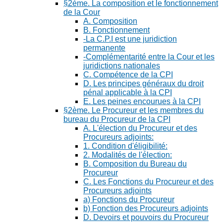
§2ème. La composition et le fonctionnement
de la Cour
A. Composition
B. Fonctionnement
-La C.P.I est une juridiction
permanente
-Complémentarité entre la Cour et les
juridictions nationales
C. Compétence de la CPI
D. Les principes généraux du droit
pénal applicable à la CPI
E. Les peines encourues à la CPI
§2ème. Le Procureur et les membres du
bureau du Procureur de la CPI
A. L'élection du Procureur et des
Procureurs adjoints:
1. Condition d'éligibilité:
2. Modalités de l'élection:
B. Composition du Bureau du
Procureur
C. Les Fonctions du Procureur et des
Procureurs adjoints
a) Fonctions du Procureur
b) Fonction des Procureurs adjoints
D. Devoirs et pouvoirs du Procureur