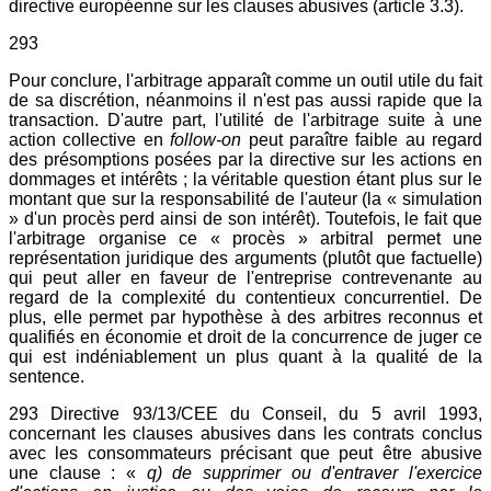
directive européenne sur les clauses abusives (article 3.3).
293
Pour conclure, l'arbitrage apparaît comme un outil utile du fait
de sa discrétion, néanmoins il n'est pas aussi rapide que la
transaction. D'autre part, l'utilité de l'arbitrage suite à une
action collective en
follow-on
peut paraître faible au regard
des présomptions posées par la directive sur les actions en
dommages et intérêts ; la véritable question étant plus sur le
montant que sur la responsabilité de l'auteur (la « simulation
» d'un procès perd ainsi de son intérêt). Toutefois, le fait que
l'arbitrage organise ce « procès » arbitral permet une
représentation juridique des arguments (plutôt que factuelle)
qui peut aller en faveur de l'entreprise contrevenante au
regard de la complexité du contentieux concurrentiel. De
plus, elle permet par hypothèse à des arbitres reconnus et
qualifiés en économie et droit de la concurrence de juger ce
qui est indéniablement un plus quant à la qualité de la
sentence.
293 Directive 93/13/CEE du Conseil, du 5 avril 1993,
concernant les clauses abusives dans les contrats conclus
avec les consommateurs précisant que peut être abusive
une clause : «
q) de supprimer ou d'entraver l'exercice