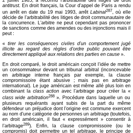
2 juillet 1985, a reconnu l'arbitrabilité des litiges de droit
antitrust
. En droit français, la Cour d'appel de Paris a rendu
287
un arrêt en date du 19 mai 1993, arrêt
Labinal
, où elle
décide de l'arbitrabilité des litiges de droit communautaire de
la concurrence. L'arbitre ne peut cependant pas prononcer
de sanctions comme des amendes ou des injonctions mais il
peut :
«
tirer les conséquences civiles d'un comportement jugé
illicite au regard des règles d'ordre public pouvant être
directement appliqué aux relations des parties en cause
».
En droit comparé, le droit américain conçoit l'idée de mettre
un consommateur devant un tribunal arbitral (inconcevable
en arbitrage interne français par exemple, la clause
compromissoire étant abusive ; mais pas en arbitrage
international). Le juge américain est même allé plus loin en
combinant la
class action
avec l'arbitrage pour créer la «
288
class wide arbitration
». Procédure dans laquelle un ou
plusieurs requérants ayant subis de la part du même
défendeur un préjudice dont l'origine est commune exercent
au nom d'une catégorie de personnes un arbitrage (toutefois,
en droit américain, il faut « expressément » consentir à
289
l'arbitrage
). Enfin, la clause compromissoire (ou le
compromis) doit permettre un tel arbitrage, le principe de