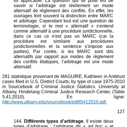
loi applicable. La question qui se pose est de
savoir si l'arbitrage est réellement un mode
alternatif de règlement des conflits. En effet, les
ouvrages font souvent la distinction entre MARC
et arbitrage. Cependant tout est une question de
terminologie, si le mot « alternatif » s'entend
comme alternatif à une procédure juridictionnelle,
dans ce cas ce n'est pas un MARC (car la
procédure est similaire aux procédures
juridictionnelles et la sentence s'impose aux
parties). Par contre, si les MARC sont dits
alternatifs par rapport aux modes de règlement
des conflits étatiques, l'arbitrage est une mode
alternatif.
281 statistique provenant de MAGUIRE, Kathleen in Antitrust
cases filed in U.S. District Courts, by type of case 1975-2010
in Sourcebook of Criminal Justice Statistics. University at
Albany, Hindelang Criminal Justice Research Center, (Table
5.41.2010). En ligne:
http://www.albany.edu/sourcebook/pdf/t5412010.pdf.
127
144.
Différents types d'arbitrage
. Il existe deux
types d'arbitrage : l'arbitrage dit «
ad hoc
» et