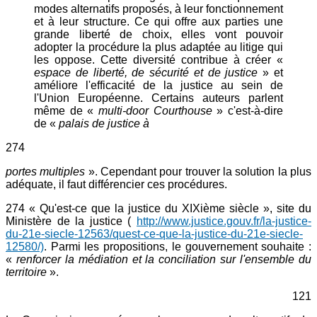
modes alternatifs proposés, à leur fonctionnement
et à leur structure. Ce qui offre aux parties une
grande liberté de choix, elles vont pouvoir
adopter la procédure la plus adaptée au litige qui
les oppose. Cette diversité contribue à créer «
espace de liberté, de sécurité et de justice
» et
améliore l'efficacité de la justice au sein de
l'Union Européenne. Certains auteurs parlent
même de «
multi-door Courthouse
» c'est-à-dire
de «
palais de justice à
274
portes multiples
». Cependant pour trouver la solution la plus
adéquate, il faut différencier ces procédures.
274 « Qu'est-ce que la justice du XIXième siècle », site du
Ministère de la justice (
http://www.justice.gouv.fr/la-justice-
du-21e-siecle-12563/quest-ce-que-la-justice-du-21e-siecle-
12580/)
. Parmi les propositions, le gouvernement souhaite :
«
renforcer la médiation et la conciliation sur l'ensemble du
territoire
».
121