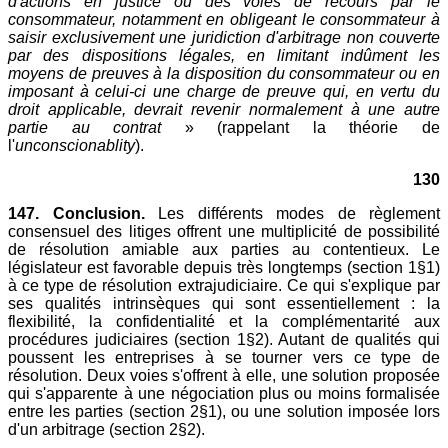
d'actions en justice ou des voies de recours par le
consommateur, notamment en obligeant le consommateur à
saisir exclusivement une juridiction d'arbitrage non couverte
par des dispositions légales, en limitant indûment les
moyens de preuves à la disposition du consommateur ou en
imposant à celui-ci une charge de preuve qui, en vertu du
droit applicable, devrait revenir normalement à une autre
partie au contrat
» (rappelant la théorie de
l'
unconscionablity
).
130
147. Conclusion.
Les différents modes de règlement
consensuel des litiges offrent une multiplicité de possibilité
de résolution amiable aux parties au contentieux. Le
législateur est favorable depuis très longtemps (section 1§1)
à ce type de résolution extrajudiciaire. Ce qui s'explique par
ses qualités intrinsèques qui sont essentiellement : la
flexibilité, la confidentialité et la complémentarité aux
procédures judiciaires (section 1§2). Autant de qualités qui
poussent les entreprises à se tourner vers ce type de
résolution. Deux voies s'offrent à elle, une solution proposée
qui s'apparente à une négociation plus ou moins formalisée
entre les parties (section 2§1), ou une solution imposée lors
d'un arbitrage (section 2§2).