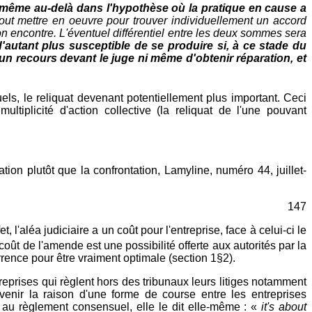
ou même au-delà dans l'hypothèse où la pratique en cause a
out mettre en oeuvre pour trouver individuellement un accord
n encontre. L'éventuel différentiel entre les deux sommes sera
d'autant plus susceptible de se produire si, à ce stade du
n recours devant le juge ni même d'obtenir réparation, et
uels, le reliquat devenant potentiellement plus important. Ceci
ltiplicité d'action collective (la reliquat de l'une pouvant
n plutôt que la confrontation, Lamyline, numéro 44, juillet-
147
, l'aléa judiciaire a un coût pour l'entreprise, face à celui-ci le
coût de l'amende est une possibilité offerte aux autorités par la
urrence pour être vraiment optimale (section 1§2).
reprises qui règlent hors des tribunaux leurs litiges notamment
venir la raison d'une forme de course entre les entreprises
 au règlement consensuel, elle le dit elle-même : «
it's about