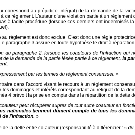
e qui correspond au préjudice intégral) de la demande de la vi
s à ce règlement. L'auteur d'une violation partie à un règlement 
pas à ladite procédure (lorsque ces derniers ont indemnisés la p
el).
ie au règlement est donc exclue. C'est donc une règle protectric
e paragraphe 3 assure en toute hypothèse le droit à réparation i
on au paragraphe 2, lorsque les coauteurs de l'infraction qui
t de la demande de la partie lésée partie à ce règlement,
la pa
ent.
 expressément par les termes du règlement consensuel.
»
raire dans l'accord visant le recours à un règlement consensuel
les dommages et intérêts correspondant au reliquat de la dema
inéa 4 prévoit la prise en compte dans la répartition de la dette 
coauteur peut récupérer auprès de tout autre coauteur en fonctio
tions nationales tiennent dûment compte de tous les domma
de l'infraction.
»
 de la dette entre co-auteur (responsabilité à différencier : «
du 