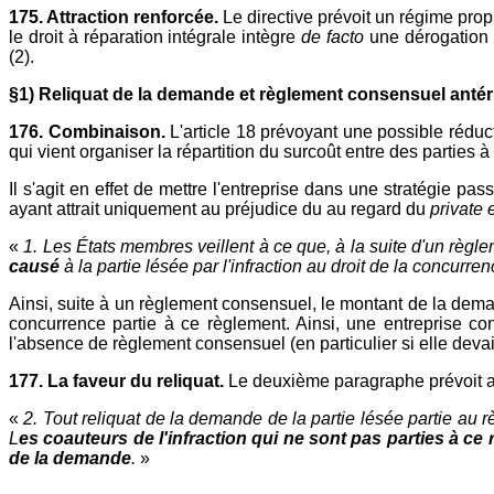
175. Attraction renforcée.
Le directive prévoit un régime prop
le droit à réparation intégrale intègre
de facto
une dérogation 
(2).
§1) Reliquat de la demande et règlement consensuel antér
176. Combinaison.
L'article 18 prévoyant une possible réduc
qui vient organiser la répartition du surcoût entre des parties 
Il s'agit en effet de mettre l'entreprise dans une stratégie pa
ayant attrait uniquement au préjudice du au regard du
private 
«
1. Les États membres veillent à ce que, à la suite d'un règl
causé
à la partie lésée par l'infraction au droit de la concurre
Ainsi, suite à un règlement consensuel, le montant de la deman
concurrence partie à ce règlement. Ainsi, une entreprise co
l'absence de règlement consensuel (en particulier si elle devai
177. La faveur du reliquat.
Le deuxième paragraphe prévoit alo
«
2. Tout reliquat de la demande de la partie lésée partie au 
L
es coauteurs de l'infraction qui ne sont pas parties à ce
de la demande
.
»