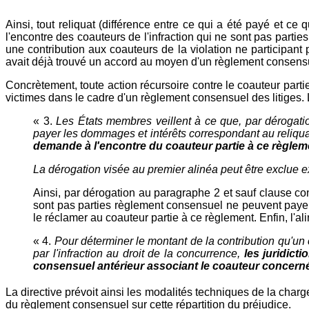
Ainsi, tout reliquat (différence entre ce qui a été payé et c
l'encontre des coauteurs de l'infraction qui ne sont pas partie
une contribution aux coauteurs de la violation ne participant 
avait déjà trouvé un accord au moyen d'un règlement consensu
Concrètement, toute action récursoire contre le coauteur part
victimes dans le cadre d'un règlement consensuel des litiges. L
« 3.
Les États membres veillent à ce que, par dérogati
payer les dommages et intérêts correspondant au reliqua
demande à l'encontre du coauteur partie à ce règlem
La dérogation visée au premier alinéa peut être exclue
Ainsi, par dérogation au paragraphe 2 et sauf clause cont
sont pas parties règlement consensuel ne peuvent payer 
le réclamer au coauteur partie à ce règlement. Enfin, l'al
« 4.
Pour déterminer le montant de la contribution qu'un 
par l'infraction au droit de la concurrence,
les juridic
consensuel antérieur associant le coauteur concerné 
La directive prévoit ainsi les modalités techniques de la charge
du règlement consensuel sur cette répartition du préjudice.