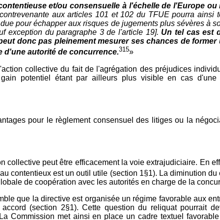
e contentieuse et/ou consensuelle à l'échelle de l'Europe 
contrevenante aux articles 101 et 102 du TFUE pourra ainsi t
on due pour échapper aux risques de jugements plus sévères à so
auf exception du paragraphe 3 de l'article 19].
Un tel cas est 
 peut donc pas pleinement mesurer ses chances de former u
315
e d'une autorité de concurrence.
»
'action collective du fait de l'agrégation des préjudices individ
gain potentiel étant par ailleurs plus visible en cas d'une mu
ges pour le règlement consensuel des litiges ou la négociatio
 collective peut être efficacement la voie extrajudiciaire. En effet
 au contentieux est un outil utile (section 1§1). La diminution du 
us globale de coopération avec les autorités en charge de la conc
semble que la directive est organisée un régime favorable aux ent
 accord (section 2§1). Cette question du reliquat pourrait de
 La Commission met ainsi en place un cadre textuel favorable