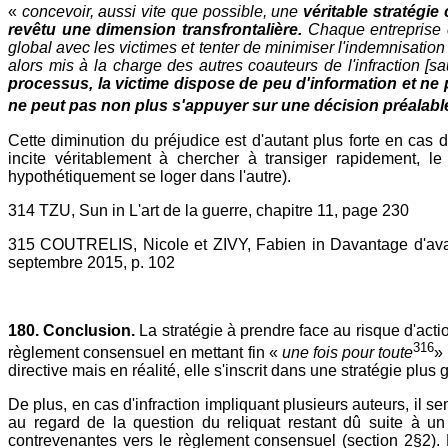
«
concevoir, aussi vite que possible, une
véritable stratégi
revêtu une dimension transfrontalière.
Chaque entreprise 
global avec les victimes et tenter de minimiser l'indemnisati
alors mis à la charge des autres coauteurs de l'infraction [s
processus, la victime dispose de peu d'information et ne
ne peut pas non plus s'appuyer sur une décision préalabl
Cette diminution du préjudice est d'autant plus forte en cas d
incite véritablement à chercher à transiger rapidement, le 
hypothétiquement se loger dans l'autre).
314 TZU, Sun in L'art de la guerre, chapitre 11, page 230
315 COUTRELIS, Nicole et ZIVY, Fabien in Davantage d'avanta
septembre 2015, p. 102
180. Conclusion.
La stratégie à prendre face au risque d'action
316
règlement consensuel en mettant fin «
une fois pour toute
»
directive mais en réalité, elle s'inscrit dans une stratégie pl
De plus, en cas d'infraction impliquant plusieurs auteurs, il 
au regard de la question du reliquat restant dû suite à un
contrevenantes vers le règlement consensuel (section 2§2).