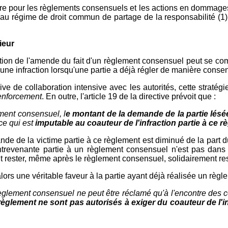
re pour les règlements consensuels et les actions en dommages et
au régime de droit commun de partage de la responsabilité (1)
ieur
tion de l'amende du fait d'un règlement consensuel peut se comb
à une infraction lorsqu'une partie a déjà régler de manière consen
ssive de collaboration intensive avec les autorités, cette strat
enforcement
. En outre, l'article 19 de la directive prévoit que :
ement consensuel, l
e montant de la demande de la partie lésée
nce qui est
imputable au coauteur de l'infraction partie à ce 
de de la victime partie à ce règlement est diminué de la part du
ntrevenante partie à un règlement consensuel n'est pas dans 
t rester, même après le règlement consensuel, solidairement resp
rs une véritable faveur à la partie ayant déjà réalisée un règle
règlement consensuel ne peut être réclamé qu'à l'encontre des co
 règlement ne sont pas autorisés à exiger du coauteur de l'i