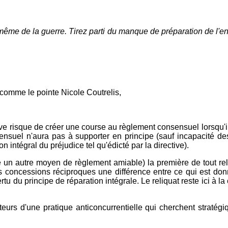
ême de la guerre. Tirez parti du manque de préparation de l'enn
, comme le pointe Nicole Coutrelis,
tive risque de créer une course au règlement consensuel lorsqu'il
suel n'aura pas à supporter en principe (sauf incapacité des au
intégral du préjudice tel qu'édicté par la directive).
tilisé un autre moyen de règlement amiable) la première de tout r
des concessions réciproques une différence entre ce qui est donn
tu du principe de réparation intégrale. Le reliquat reste ici à la
uteurs d'une pratique anticoncurrentielle qui cherchent strat