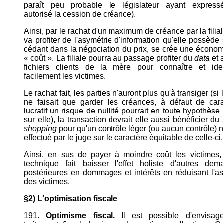
paraît peu probable le législateur ayant express
autorisé la cession de créance).
Ainsi, par le rachat d'un maximum de créance par la filial
va profiter de l'asymétrie d'information qu'elle possède 
cédant dans la négociation du prix, se crée une écono
« coût ». La filiale pourra au passage profiter du
data
et 
fichiers clients de la mère pour connaître et ident
facilement les victimes.
Le rachat fait, les parties n'auront plus qu'à transiger (si la
ne faisait que garder les créances, à défaut de cara
lucratif un risque de nullité pourrait en toute hypothèse
sur elle), la transaction devrait elle aussi bénéficier du
shopping
pour qu'un contrôle léger (ou aucun contrôle) n
effectué par le juge sur le caractère équitable de celle-ci.
Ainsi, en sus de payer à moindre coût les victimes, 
technique fait baisser l'effet holiste d'autres dem
postérieures en dommages et intérêts en réduisant l'as
des victimes.
§2) L'optimisation fiscale
191.
Optimisme fiscal.
Il est possible d'envisag