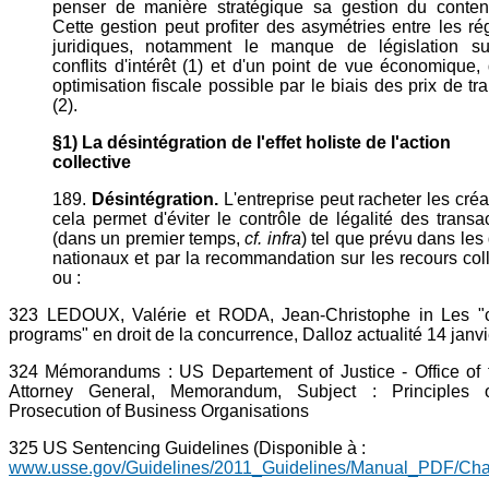
penser de manière stratégique sa gestion du content
Cette gestion peut profiter des asymétries entre les r
juridiques, notamment le manque de législation su
conflits d'intérêt (1) et d'un point de vue économique,
optimisation fiscale possible par le biais des prix de tra
(2).
§1) La désintégration de l'effet holiste de l'action
collective
189.
Désintégration.
L'entreprise peut racheter les cré
cela permet d'éviter le contrôle de légalité des transa
(dans un premier temps,
cf. infra
) tel que prévu dans les 
nationaux et par la recommandation sur les recours coll
ou :
323 LEDOUX, Valérie et RODA, Jean-Christophe in Les "
programs" en droit de la concurrence, Dalloz actualité 14 janv
324 Mémorandums : US Departement of Justice - Office of 
Attorney General, Memorandum, Subject : Principles 
Prosecution of Business Organisations
325 US Sentencing Guidelines (Disponible à :
www.usse.gov/Guidelines/2011_Guidelines/Manual_PDF/Chap