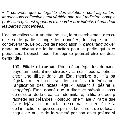
«
Il convient que la légalité des solutions contraignante
transactions collectives soit vérifiée par une juridiction, compt
protection qu'il est opportun d'accorder aux intérêts et aux droi
les parties concernées.
»
L'action collective a un effet holiste, le rassemblement des c
une seule partie change les données, le risque pour l'
contrevenante. Le pouvoir de négociation («
bargaining powe
grand au niveau de la transaction pour la partie qui a c
préjudices. L'objectif pour l'entreprise pourrait être de dés
demandes.
190.
Filiale et rachat.
Pour désagréger les demand
payer un montant moindre aux victimes. Il pourrait être ut
créer une filiale dans un Etat membre qui n'a p
législation renforcée sur les conflits d'intérêts ou
l'application des textes légaux laissent à désirer (
shopping
). Etant donné que la directive prévoit la possi
de cession de la créance indemnitaire, la filiale créée 
racheter les créances. Pourquoi une filiale ? Parce qu
évite déjà au cocontractant de connaitre l'identité de l'
de l'infraction et que cela permet facilement de délocali
risque de nullité de la société par son objet (même s