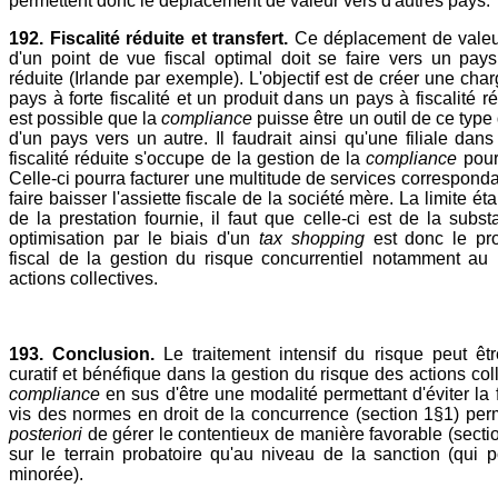
permettent donc le déplacement de valeur vers d'autres pays.
192. Fiscalité réduite et transfert.
Ce déplacement de valeu
d'un point de vue fiscal optimal doit se faire vers un pays 
réduite (Irlande par exemple). L'objectif est de créer une cha
pays à forte fiscalité et un produit dans un pays à fiscalité rédu
est possible que la
compliance
puisse être un outil de ce type 
d'un pays vers un autre. Il faudrait ainsi qu'une filiale dan
fiscalité réduite s'occupe de la gestion de la
compliance
pour
Celle-ci pourra facturer une multitude de services corresponda
faire baisser l'assiette fiscale de la société mère. La limite étan
de la prestation fournie, il faut que celle-ci est de la subst
optimisation par le biais d'un
tax shopping
est donc le pr
fiscal de la gestion du risque concurrentiel notamment au
actions collectives.
193. Conclusion.
Le traitement intensif du risque peut êtr
curatif et bénéfique dans la gestion du risque des actions col
compliance
en sus d'être une modalité permettant d'éviter la f
vis des normes en droit de la concurrence (section 1§1) pe
posteriori
de gérer le contentieux de manière favorable (sectio
sur le terrain probatoire qu'au niveau de la sanction (qui po
minorée).