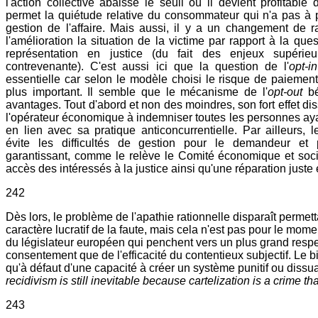
l'action collective abaisse le seuil où il devient profitable d
permet la quiétude relative du consommateur qui n'a pas à 
gestion de l'affaire. Mais aussi, il y a un changement de r
l'amélioration la situation de la victime par rapport à la ques
représentation en justice (du fait des enjeux supérieur
contrevenante). C'est aussi ici que la question de l'
opt-
essentielle car selon le modèle choisi le risque de paiement 
plus important. Il semble que le mécanisme de l'
opt-out
b
avantages. Tout d'abord et non des moindres, son fort effet diss
l'opérateur économique à indemniser toutes les personnes a
en lien avec sa pratique anticoncurrentielle. Par ailleurs,
évite les difficultés de gestion pour le demandeur et 
garantissant, comme le relève le Comité économique et soci
accès des intéressés à la justice ainsi qu'une réparation juste e
242
Dès lors, le problème de l'apathie rationnelle disparaît permetta
caractère lucratif de la faute, mais cela n'est pas pour le mome
du législateur européen qui penchent vers un plus grand respe
consentement que de l'efficacité du contentieux subjectif. Le 
qu'à défaut d'une capacité à créer un système punitif ou dissua
recidivism is still inevitable because cartelization is a crime t
243