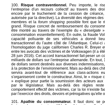
100.
Risque contraventionnel.
Peu importe, le ris
l'entreprise d'un recours collectif au travers des droi
encore par le truchement de la cession de créance, 
autorisée par la directive). La diversité des régimes des 
membres et la
forum shopping
possible font que le r
grand. Risque concret de remboursement du consomm
être montré au travers de l'exemple du «
dieselgate
»
consommation essentiellement). En outre, la fraude Vo
capacité polluante de ses véhicules a donné lie
transactionnel du l'autre côté de l'Atlantique. Celui-c
l'homologation du juge californien Charles R. Breyer e
entre les avocats des victimes et de Volkswagen (il a été
28 juin 2016). Cet accord transactionnel fait peser un co
milliards de dollars sur l'entreprise allemande. En tout, 
de dollars seront destinés aux diverses indemnisations, 
à la protection de l'environnement. Mais au-delà des chif
servira avant-tout de référence aux class-actions e
s'organiseront contre le constructeur. Ainsi, le « risque 
» explique pour partie la soumission des acteurs aux 
par le législateur. Mais au-delà des règles reste
comportement effectif des victimes, car la loi n'existe f
par l'exercice des droits, devoirs et prérogatives qu'elle 
101.
Apathie du consommateur.
Il faut donc se p