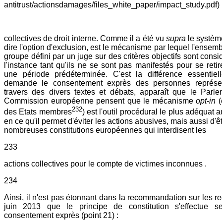
antitrust/actionsdamages/files_white_paper/impact_study.pdf)
collectives de droit interne. Comme il a été vu
supra
le système
dire l'option d'exclusion, est le mécanisme par lequel l'ense
groupe défini par un juge sur des critères objectifs sont cons
l'instance tant qu'ils ne se sont pas manifestés pour se retir
une période prédéterminée. C'est la différence essentiell
demande le consentement exprès des personnes représen
travers des divers textes et débats, apparaît que le Parl
Commission européenne pensent que le mécanisme
opt-in
(
232
des Etats membres
) est l'outil procédural le plus adéquat 
en ce qu'il permet d'éviter les actions abusives, mais aussi d'
nombreuses constitutions européennes qui interdisent les
233
actions collectives pour le compte de victimes inconnues .
234
Ainsi, il n'est pas étonnant dans la recommandation sur les re
juin 2013 que le principe de constitution s'effectue s
consentement exprès (point 21) :