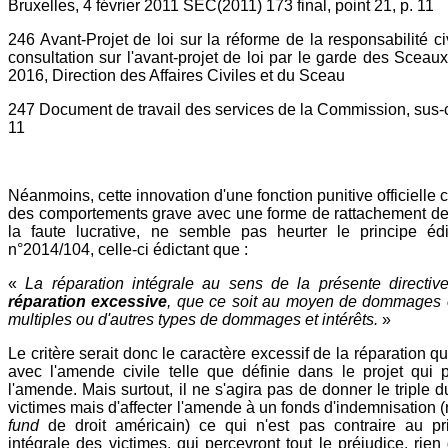
Bruxelles, 4 février 2011 SEC(2011) 173 final, point 21, p. 11
246 Avant-Projet de loi sur la réforme de la responsabilité ci
consultation sur l'avant-projet de loi par le garde des Sceaux
2016, Direction des Affaires Civiles et du Sceau
247 Document de travail des services de la Commission, sus-c
11
Néanmoins, cette innovation d'une fonction punitive officielle
des comportements grave avec une forme de rattachement de l
la faute lucrative, ne semble pas heurter le principe édi
n°2014/104, celle-ci édictant que :
«
La réparation intégrale au sens de la présente directi
réparation excessive
, que ce soit au moyen de dommages et
multiples ou d'autres types de dommages et intérêts.
»
Le critère serait donc le caractère excessif de la réparation qu
avec l'amende civile telle que définie dans le projet qui
l'amende. Mais surtout, il ne s'agira pas de donner le tripl
victimes mais d'affecter l'amende à un fonds d'indemnisation (
fund
de droit américain) ce qui n'est pas contraire au pr
intégrale des victimes, qui percevront tout le préjudice, rien