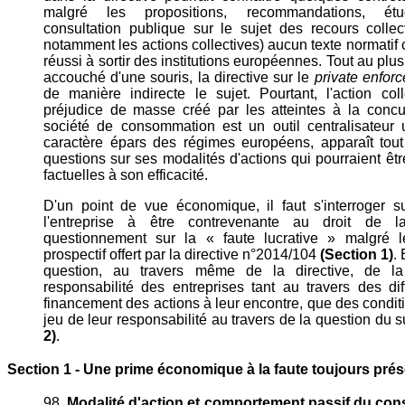
malgré les propositions, recommandations, étu
consultation publique sur le sujet des recours collec
notamment les actions collectives) aucun texte normatif 
réussi à sortir des institutions européennes. Tout au plu
accouché d'une souris, la directive sur le
private enfor
de manière indirecte le sujet. Pourtant, l'action col
préjudice de masse créé par les atteintes à la conc
société de consommation est un outil centralisateur u
caractère épars des régimes européens, apparaît to
questions sur ses modalités d'actions qui pourraient être
factuelles à son efficacité.
D'un point de vue économique, il faut s'interroger sur
l'entreprise à être contrevenante au droit de l
questionnement sur la « faute lucrative » malgré l
prospectif offert par la directive n°2014/104
(Section 1)
.
question, au travers même de la directive, de l
responsabilité des entreprises tant au travers des diff
financement des actions à leur encontre, que des condit
jeu de leur responsabilité au travers de la question du 
2)
.
Section 1 - Une prime économique à la faute toujours pré
98.
Modalité d'action et comportement passif du co