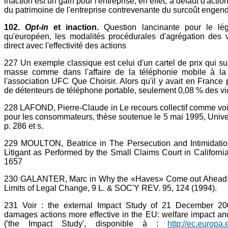
inaction est un gain pour l'entreprise, en effet, à défaut d'action
du patrimoine de l'entreprise contrevenante du surcoût engendr
102.
Opt-in
et inaction.
Question lancinante pour le légi
qu'européen, les modalités procédurales d'agrégation des v
direct avec l'effectivité des actions
227 Un exemple classique est celui d'un cartel de prix qui su
masse comme dans l'affaire de la téléphonie mobile à la 
l'association UFC Que Choisir. Alors qu'il y avait en France p
de détenteurs de téléphone portable, seulement 0,08 % des vic
228 LAFOND, Pierre-Claude in Le recours collectif comme voie
pour les consommateurs, thèse soutenue le 5 mai 1995, Univers
p. 286 et s.
229 MOULTON, Beatrice in The Persecution and Intimidatio
Litigant as Performed by the Small Claims Court in Californi
1657
230 GALANTER, Marc in Why the «Haves» Come out Ahead: 
Limits of Legal Change, 9 L. & SOC'Y REV. 95, 124 (1994).
231 Voir : the external Impact Study of 21 December 2007
damages actions more effective in the EU: welfare impact and
('the Impact Study', disponible à :
http://ec.europa