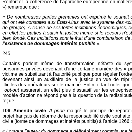
Renforcer la cohérence de l'approche européenne en matière 
») remarque que :
«
De nombreuses parties prenantes ont exprimé le souhait d'
qui ont été constatés aux États-Unis avec le système des «cl
de groupe). À cause de ses fortes incitations économiques, 
en effet les parties à saisir la justice même si le recours n'
bien fondé. Ces incitations sont le fruit d'une combinaison de
l'existence de dommages-intérêts punitifs
».
245
Certains parlent même de transformation néfaste du syst
personnes privées devenant d'une certaine manière des « pro
victime se substituant à l'autorité publique pour réguler l'ord
devenant ainsi un auxiliaire de la justice en vue de répr
illicites des opérateurs sur le marché. Enfin, il faut noter que
l'
opt-out
assurerait un effet plus dissuasif sur les entrepris
modèle d'action ne répond pas à la question de la redistributi
reçue.
106. Amende civile.
A priori
malgré le principe de réparatio
projet français de réforme de la responsabilité civile souhait
civile (forme de dommages et intérêts punitifs) à l'article 1266 :
«
Lorsque l'auteur du dommage a délibérément commis une fa