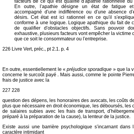
facteurs de ce qui est qualifié d'apathie rationnelle d
En outre, l'apathie désigne un état de fatigue e
accompagné d'une indifférence ou d'une absence d'
désirs. Cet état est ici rationnel en ce qu'il s'expliq
conforme à une logique. Logique apathique du fait de ce
de qualifier d'obstacles objectifs. Sans pouvoir do
exhaustive, plusieurs facteurs vont empêcher la victime d'
que ce soit le consommateur ou l'entreprise.
226 Livre Vert, préc., pt 2.1. p. 4
En outre, essentiellement le «
préjudice sporadique
» que la v
concerne le surcoût payé . Mais aussi, comme le pointe Pierr
frais de justice avec la
227 228
question des dépens, les honoraires des avocats, les coûts de
plus que nécessaire en droit économique, les déboursés, les co
de salaires subies avec les frais de transport, d'hébergem
préparé à la préparation de la cause), la lenteur de la justice.
Existe aussi une barrière psychologique s'incarnant dans la
caractère intimidant