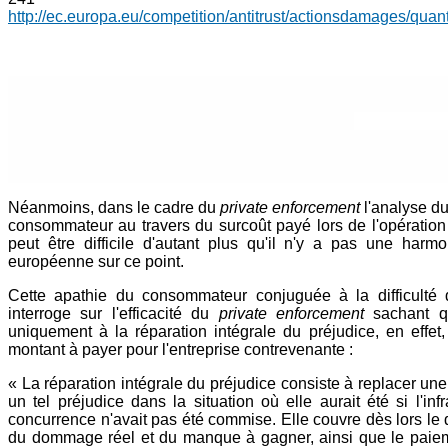
http://ec.europa.eu/competition/antitrust/actionsdamages/quant
Néanmoins, dans le cadre du
private enforcement
l'analyse du
consommateur au travers du surcoût payé lors de l'opération
peut être difficile d'autant plus qu'il n'y a pas une harmo
européenne sur ce point.
Cette apathie du consommateur conjuguée à la difficulté d'
interroge sur l'efficacité du
private enforcement
sachant qu
uniquement à la réparation intégrale du préjudice, en effet, l
montant à payer pour l'entreprise contrevenante :
« La réparation intégrale du préjudice consiste à replacer un
un tel préjudice dans la situation où elle aurait été si l'inf
concurrence n'avait pas été commise. Elle couvre dès lors le d
du dommage réel et du manque à gagner, ainsi que le paiemen