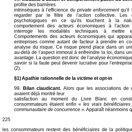
profile des barrières
intrinsèques à l'efficience du
private enforcement
qu'il 
regarder par le filtre de l'action collective. Les 
psychologiques en ce qu'ils touchent à la na
comportement des acteurs économiques à l'action i
interroge les modalités techniques à mettre 
Comportements des acteurs économiques qui apparai
entreprises comme autant de facteur à prendre en co
analyse du risque. Ce risque prend place dans un univ
au-delà de l'aspect immoral à enfreindre la loi, dans u
avantage. La question est donc de l'analyse économique
savoir si la faute peut devenir lucrative pour l'entrepri
(2).
§1) Apathie rationnelle de la victime et opt-in
99.
Bilan claudicant.
Alors que les associations de
avaient déjà montré leur
satisfaction au moment du Livre Blanc en const
consommateurs étaient enfin «
les vrais bénéficiaires
communautaire de concurrence
». Apparaît néanmoins q
225
les consommateurs restent des bénéficiaires de la politiq