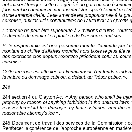
notamment lorsque celle-ci a généré un gain ou une économie 
juge peut le condamner, par une décision spécialement motiv
d'une amende civile. Cette amende est proportionnée à la gravi
commise, aux facultés contributives de l'auteur ou aux profits qu
L'amende ne peut être supérieure à 2 millions d'euros. Toutefoi
le décuple du montant du profit ou de l'économie réalisés.
Si le responsable est une personne morale, l'amende peut ê
montant du chiffre d'affaires mondial hors taxes le plus élevé
des exercices clos depuis l'exercice précédent celui au cours 
commise.
Cette amende est affectée au financement d'un fonds d'indem
la nature du dommage subi ou, à défaut, au Trésor public.
».
246
244 section 4 du Clayton Act :«
Any person who shall be injur
property by reason of anything forbidden in the antitrust law
recover threefold the damages by him sustained, and the cost
reasonable attorney's fee
».
245 Document de travail des services de la Commission : con
Renforcer la cohérence de l'approche européenne en matière d