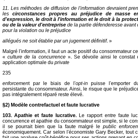
11. Les méthodes de diffusion de l'information devraient pre
les
circonstances propres au préjudice de masse en
d'expression, le droit à l'information et le droit à la protec
ou de la valeur d'entreprise
de la partie défenderesse avant 
pour la violation ou le préjudice
allégués ne soit établie par un jugement définitif
. »
Malgré l'information, il faut un acte positif du consommateur 
«
culture de la concurrence
». Se dévoile ainsi le constat
application optimale du
private
235
enforcemen
t par le biais de l'
opt-in
puisse l'emporter d
persistante du consommateur. Ainsi, le risque que le préjudi
pas intégralement réparé reste élevé.
§2) Modèle contrefactuel et faute lucrative
103. Apathie et faute lucrative.
Le rapport entre faute luc
concurrence et apathie du consommateur est simple, si le co
il se pourrait bien que la faute malgré le
public enforce
économiquement. Car selon l'économiste Gary Becker, tout co
fait une analyse coût-bénéfice pour ses actions prenant en 