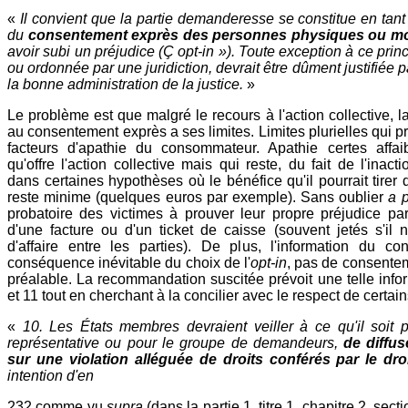
«
Il convient que la partie demanderesse se constitue en tant 
du
consentement exprès des personnes physiques ou m
avoir subi un préjudice (Ç opt-in »). Toute exception à ce princ
ou ordonnée par une juridiction, devrait être dûment justifiée p
la bonne administration de la justice.
»
Le problème est que malgré le recours à l'action collective, l
au consentement exprès a ses limites. Limites plurielles qui p
facteurs d'apathie du consommateur. Apathie certes affaibl
qu'offre l'action collective mais qui reste, du fait de l'ina
dans certaines hypothèses où le bénéfice qu'il pourrait tire
reste minime (quelques euros par exemple). Sans oublier
a p
probatoire des victimes à prouver leur propre préjudice pa
d'une facture ou d'un ticket de caisse (souvent jetés s'il 
d'affaire entre les parties). De plus, l'information du 
conséquence inévitable du choix de l'
opt-in
, pas de consente
préalable. La recommandation suscitée prévoit une telle info
et 11 tout en cherchant à la concilier avec le respect de certain
«
10. Les États membres devraient veiller à ce qu'il soit po
représentative ou pour le groupe de demandeurs,
de diffus
sur une violation alléguée de droits conférés par le dro
intention d'en
232 comme vu
supra
(dans la partie 1, titre 1, chapitre 2, se