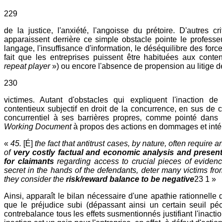
229
de la justice, l'anxiété, l'angoisse du prétoire. D'autres cri
apparaissent derrière ce simple obstacle pointe le profess
langage, l'insuffisance d'information, le déséquilibre des for
fait que les entreprises puissent être habituées aux conten
repeat player
») ou encore l'absence de propension au litige d
230
victimes. Autant d'obstacles qui expliquent l'inaction d
contentieux subjectif en droit de la concurrence, en sus de c
concurrentiel à ses barrières propres, comme pointé dans
Working Document
à propos des actions en dommages et intér
«
45.
[É]
the fact that antitrust cases, by nature, often require 
of
very costly factual and economic analysis and present s
for claimants
regarding access to crucial pieces of evidenc
secret in the hands of the defendants, deter many victims fro
they consider the
risk/reward balance to be negative
23 1 »
Ainsi, apparaît le bilan nécessaire d'une apathie rationnelle 
que le préjudice subi (dépassant ainsi un certain seuil pécun
contrebalance tous les effets susmentionnés justifiant l'inactio