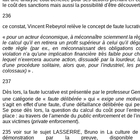
le coût des sanctions mais aussi la possibilité d'être découvert 
236
ce constat, Vincent Rebeyrol relève le concept de faute lucrativ
«
pour un acteur économique, à méconnaître sciemment la règl
le calcul qu'il en retirera un profit supérieur à celui qu'il dé
cette règle (par ex., en méconnaissant des obligations co
violation n'a qu'une implication financière très faible pour
lequel n'exercera aucune action, dissuadé par la lourdeur, l
d'une procédure solitaire, alors que, pour l'industriel, les p
colossaux)
» .
237
Dès lors, la faute lucrative est présentée par le professeur 
une catégorie de «
faute délibérée
» qui «
exige une motiva
s'agit en effet d'une faute, d'une défaillance délibérée qui per
Se pose dès lors, la question du calcul du coût pour l'entr
place : au travers de l'amende du
public enforcement
et de l'i
aux victimes (
private enforcement
).
235 voir sur le sujet LASSERRE, Bruno in La culture de 
démonstration par la preuve, disponib