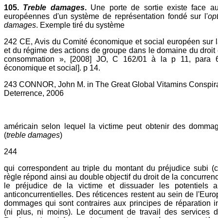
105.
Treble damages
.
Une porte de sortie existe face au
européennes d'un système de représentation fondé sur l'
op
damages
. Exemple tiré du système
242 CE, Avis du Comité économique et social européen sur la
et du régime des actions de groupe dans le domaine du droit
consommation », [2008] JO, C 162/01 à la p 11, para 6
économique et social]. p 14.
243 CONNOR, John M. in The Great Global Vitamins Conspira
Deterrence, 2006
américain selon lequel la victime peut obtenir des dommages
(
treble damages
)
244
qui correspondent au triple du montant du préjudice subi (ce
règle répond ainsi au double objectif du droit de la concurren
le préjudice de la victime et dissuader les potentiels a
anticoncurrentielles. Des réticences restent au sein de l'Euro
dommages qui sont contraires aux principes de réparation in
(ni plus, ni moins). Le document de travail des services