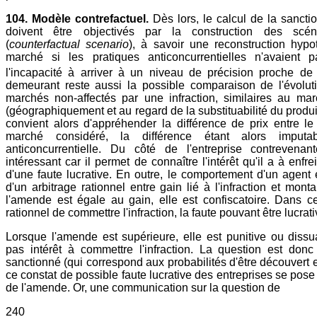
104. Modèle contrefactuel.
Dès lors, le calcul de la sancti
doivent être objectivés par la construction des scéna
(
counterfactual scenario
), à savoir une reconstruction hypo
marché si les pratiques anticoncurrentielles n'avaient 
l'incapacité à arriver à un niveau de précision proche de 
demeurant reste aussi la possible comparaison de l'évolut
marchés non-affectés par une infraction, similaires au marc
(géographiquement et au regard de la substituabilité du produit)
convient alors d'appréhender la différence de prix entre le
marché considéré, la différence étant alors imputa
anticoncurrentielle. Du côté de l'entreprise contrevenan
intéressant car il permet de connaître l'intérêt qu'il a à enfrei
d'une faute lucrative. En outre, le comportement d'un agen
d'un arbitrage rationnel entre gain lié à l'infraction et mont
l'amende est égale au gain, elle est confiscatoire. Dans ce
rationnel de commettre l'infraction, la faute pouvant être lucrati
Lorsque l'amende est supérieure, elle est punitive ou dissua
pas intérêt à commettre l'infraction. La question est donc 
sanctionné (qui correspond aux probabilités d'être découvert
ce constat de possible faute lucrative des entreprises se pose
de l'amende. Or, une communication sur la question de
240