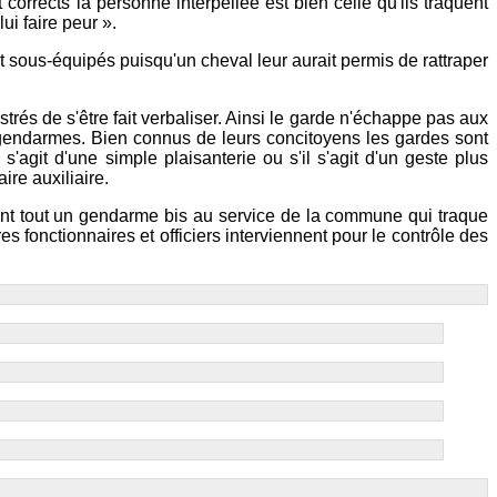
orrects la personne interpellée est bien celle qu'ils traquent
ui faire peur ».
 sous-équipés puisqu'un cheval leur aurait permis de rattraper
rés de s'être fait verbaliser. Ainsi le garde n'échappe pas aux
s gendarmes. Bien connus de leurs concitoyens les gardes sont
 s'agit d'une simple plaisanterie ou s'il s'agit d'un geste plus
ire auxiliaire.
vant tout un gendarme bis au service de la commune qui traque
s fonctionnaires et officiers interviennent pour le contrôle des