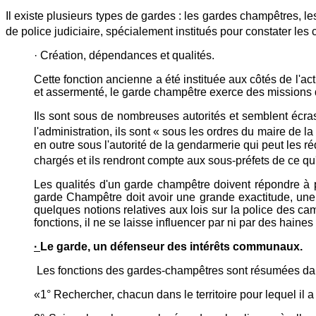
Il existe plusieurs types de gardes : les gardes champêtres, le
de police judiciaire, spécialement institués pour constater les c
· Création, dépendances et qualités.
Cette fonction ancienne a été instituée aux côtés de l'ac
et assermenté, le garde champêtre exerce des missions
Ils sont sous de nombreuses autorités et semblent écrasé
l'administration, ils sont « sous les ordres du maire de la
en outre sous l'autorité de la gendarmerie qui peut les ré
chargés et ils rendront compte aux sous-préfets de ce qu'
Les qualités d'un garde champêtre doivent répondre à pl
garde Champêtre doit avoir une grande exactitude, une in
quelques notions relatives aux lois sur la police des c
fonctions, il ne se laisse influencer par ni par des haines
·
Le garde, un défenseur des intérêts communaux.
Les fonctions des gardes-champêtres sont résumées dans 
«1° Rechercher, chacun dans le territoire pour lequel il a 