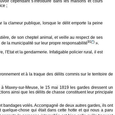
ouvoir cependant s'introduire dans les maisons et cours
ce ;
ar la clameur publique, lorsque le délit emporte la peine
stière, de son cheptel animal, et veille au respect de ses
91
(
*
)
de la municipalité sur leur propre responsabilité
».
 l'Etat et la gendarmerie. Infatigable policier rural, il est
ronnement et à la traque des délits commis sur le territoire de
insi à Maxey-sur-Meuse, le 15 mai 1819 les gardes dressent un
ons ainsi que les délits de chasse constituent leur principale
et bandages volés. Accompagné de deux autres gardes, ils ont
it quelque-chose qui était dans cette hotte et qui nous a paru