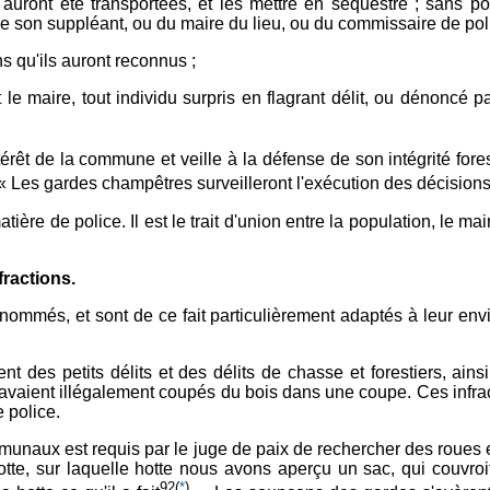
auront été transportées, et les mettre en séquestre ; sans p
de son suppléant, ou du maire du lieu, ou du commissaire de poli
s qu'ils auront reconnus ;
 le maire, tout individu surpris en flagrant délit, ou dénoncé p
ntérêt de la commune et veille à la défense de son intégrité fore
« Les gardes champêtres surveilleront l'exécution des décisions 
re de police. Il est le trait d'union entre la population, le maire,
fractions.
é nommés, et sont de ce fait particulièrement adaptés à leur envi
nt des petits délits et des délits de chasse et forestiers, a
avaient illégalement coupés du bois dans une coupe. Ces infracti
 police.
munaux est requis par le juge de paix de rechercher des roues 
 hotte, sur laquelle hotte nous avons aperçu un sac, qui couvro
92
(
*
)