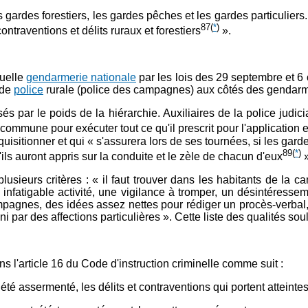
s gardes forestiers, les gardes pêches et les gardes particuliers.
87
(
*
)
ontraventions et délits ruraux et forestiers
».
tuelle
gendarmerie nationale
par les lois des 29 septembre et 6
 de
police
rurale (police des campagnes) aux côtés des gendar
s par le poids de la hiérarchie. Auxiliaires de la police judici
 commune pour exécuter tout ce qu'il prescrit pour l'application e
quisitionner et qui « s'assurera lors de ses tournées, si les gar
89
(
*
)
ils auront appris sur la conduite et le zèle de chacun d'eux
»
usieurs critères : « il faut trouver dans les habitants de la 
fatigable activité, une vigilance à tromper, un désintéresseme
ampagnes, des idées assez nettes pour rédiger un procès-verbal,
 ni par des affections particulières ». Cette liste des qualités so
l'article 16 du Code d'instruction criminelle comme suit :
été assermenté, les délits et contraventions qui portent atteintes