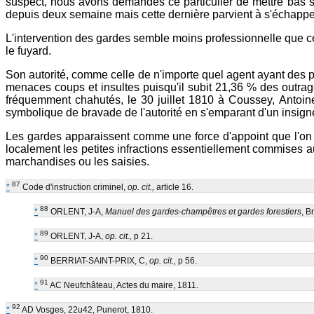
suspect, nous avons demandés ce particulier de mettre bas sa 
depuis deux semaine mais cette dernière parvient à s'échapper m
L'intervention des gardes semble moins professionnelle que ce
le fuyard.
Son autorité, comme celle de n'importe quel agent ayant des po
menaces coups et insultes puisqu'il subit 21,36 % des outrag
fréquemment chahutés, le 30 juillet 1810 à Coussey, Antoine Pau
symbolique de bravade de l'autorité en s'emparant d'un insigne du
Les gardes apparaissent comme une force d'appoint que l'on a
localement les petites infractions essentiellement commises au 
marchandises ou les saisies.
87
*
Code d'instruction criminel,
op. cit.,
article 16.
88
*
ORLENT, J-A,
Manuel des gardes-champêtres et gardes forestiers
, B
89
*
ORLENT, J-A,
op. cit.,
p 21.
90
*
BERRIAT-SAINT-PRIX, C,
op. cit.,
p 56.
91
*
AC Neufchâteau, Actes du maire, 1811.
92
*
AD Vosges, 22u42, Punerot, 1810.