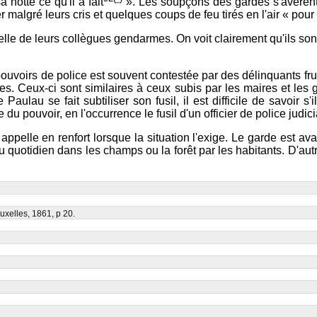
hotte ce qu'il a fait
». Les soupçons des gardes s'avèrent c
algré leurs cris et quelques coups de feu tirés en l'air « pour l
lle de leurs collègues gendarmes. On voit clairement qu'ils sont
uvoirs de police est souvent contestée par des délinquants frust
es. Ceux-ci sont similaires à ceux subis par les maires et le
lau se fait subtiliser son fusil, il est difficile de savoir s'il
 pouvoir, en l'occurrence le fusil d'un officier de police judicia
ppelle en renfort lorsque la situation l'exige. Le garde est a
quotidien dans les champs ou la forêt par les habitants. D'autre
ruxelles, 1861, p 20.