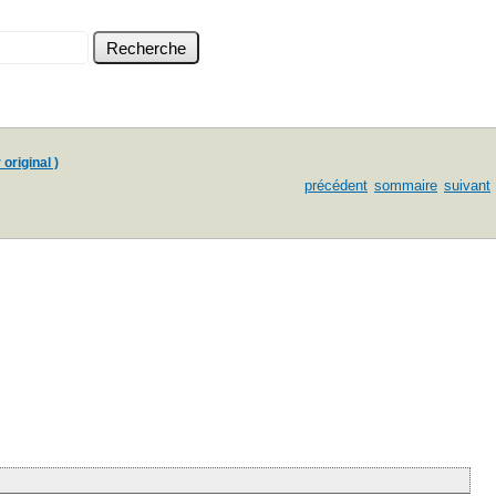
 original )
précédent
sommaire
suivant