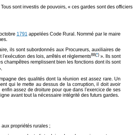
 Tous sont investis de pouvoirs, « ces gardes sont des officiers
 octobre
1791
appelées Code Rural. Nommé par le maire
mes.
aire, ils sont subordonnés aux Procureurs, auxiliaires de
88
(
*
)
t l'exécution des lois, arrêtés et règlements
». Ils sont
des champêtres remplissent bien les fonctions dont ils sont
.
campagne des qualités dont la réunion est assez rare. Un
nt qui le mette au dessus de la corruption, il doit avoir
 enfin assez de droiture pour que dans l'exercice de ses
uligne avant tout la nécessaire intégrité des futurs gardes.
 aux propriétés rurales ;