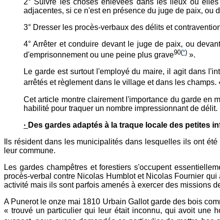
2° Suivre les choses enlevées dans les lieux où elles 
adjacentes, si ce n'est en présence du juge de paix, ou 
3° Dresser les procès-verbaux des délits et contravention
4° Arrêter et conduire devant le juge de paix, ou devant
90
(
*
)
d'emprisonnement ou une peine plus grave
».
Le garde est surtout l'employé du maire, il agit dans l'i
arrêtés et règlement dans le village et dans les champs. 
Cet article montre clairement l'importance du garde en matiè
habilité pour traquer un nombre impressionnant de délit.
·
Des gardes adaptés à la traque locale des petites in
Ils résident dans les municipalités dans lesquelles ils ont ét
leur commune.
Les gardes champêtres et forestiers s'occupent essentielleme
procès-verbal contre Nicolas Humblot et Nicolas Fournier qui 
activité mais ils sont parfois amenés à exercer des missions de
A Punerot le onze mai 1810 Urbain Gallot garde des bois com
« trouvé un particulier qui leur était inconnu, qui avoit une