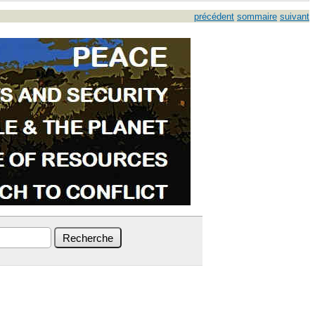
précédent
sommaire
suivant