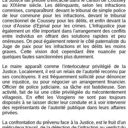
La Justice fait preuve d'efficacité dans le canton de Coussey
au XIXème siècle. Les délinquants, selon les infractions
commises, comparaîtront devant le tribunal de simple police
de leur commune pour les infractions, devant le tribunal
correctionnel de Coussey pour les délits, et enfin devant la
cour d'Assise d'Epinal pour les crimes. L'Infrajustice joue
également un rôle important dans l'arrangement des conflits
entre individus en offrant des solutions rapides et peu
onéreuses. On peut également retenir le côté paternaliste du
Juge de paix pour les infractions et les délits les moins
graves. Cette vision doit cependant être nuancée par
quelques fautes sanctionnées plus durement.
Le maire apparaît comme l'interlocuteur privilégié de la
Justice. Localement, il est un relais de l'autorité reconnu par
ses concitoyens. Il est fréquemment sollicité pour dénoncer
une injustice, ou pour négocier un arrangement financier.
Officier de police judiciaire, sa tâche est fastidieuse. Son
activité, fait de lui une cible privilégiée du mécontentement
villageois. En effet les Vosgiens ne sont pas toujours
disposés à se laisser dicter leur conduite et à voir intervenir
des représentants de l'autorité publique dans leurs affaires
privées.
La confrontation du prévenu face à la Justice, est le fruit d'un
méticuleux travail, de la détection de l'infraction au verdict du