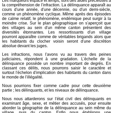
Les marqueurs espace et temps, sont des aides précieuses à
la compréhension de l'infraction. La délinquance apparaît au
cours d'une année, d'une décennie, ou d'un demi-siècle,
comme un phénomène cyclique. Même après des épisodes
de calme relatif, le phénomène, endémique peut surgir à la
moindre crise. Sur le plan géographique on s'aperçoit que
des villages au sein d'un même canton présentent des
diversités étonnantes. Les ressortissants d'un village
pourront apparaître comme de véritables brigands alors que
les habitants du clocher voisin seront d'une discrétion
absolue devant les juges.
Les infractions, nous l'avons vu au travers des peines
judiciaires, répondent à une gradation. L'échelle de la
délinquance possède un nombre important de degrés. En
classant ces délits, nous pourrons saisir le caractère et
surtout l'échelon d'implication des habitants du canton dans
le monde de l'illégalité.
Nous pourrions fixer comme cadre pour cette deuxième
partie ; les délinquants, et les niveaux de délinquance.
Nous nous attarderons sur l'état civil des délinquants en
examinant âge, sexe, et métier des accusés, pour ensuite
aborder la géographie de la délinquance au sein même du
village, puis du canton. Enfin nous établirons une