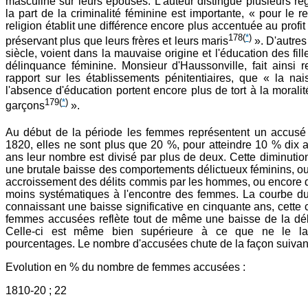
masculine sur leurs épouses. L'auteur distingue plusieurs ré
la part de la criminalité féminine est importante, « pour le r
religion établit une différence encore plus accentuée au profi
178
(
*
)
préservant plus que leurs frères et leurs maris
». D'autre
siècle, voient dans la mauvaise origine et l'éducation des fill
délinquance féminine. Monsieur d'Haussonville, fait ainsi
rapport sur les établissements pénitentiaires, que « la nais
l'absence d'éducation portent encore plus de tort à la moralit
179
(
*
)
garçons
».
Au début de la période les femmes représentent un accusé 
1820, elles ne sont plus que 20 %, pour atteindre 10 % dix a
ans leur nombre est divisé par plus de deux. Cette diminution
une brutale baisse des comportements délictueux féminins, ou 
accroissement des délits commis par les hommes, ou encore du
moins systématiques à l'encontre des femmes. La courbe d
connaissant une baisse significative en cinquante ans, cette
femmes accusées reflète tout de même une baisse de la dé
Celle-ci est même bien supérieure à ce que ne le la
pourcentages. Le nombre d'accusées chute de la façon suivant
Evolution en % du nombre de femmes accusées :
1810-20 ; 22