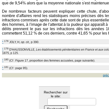
que de 9,54% alors que la moyenne nationale s'est maintenue
De nombreux facteurs peuvent expliquer cette chute, d'abo
nombre d'affaires rend les statistiques moins précises dès l
infractions commises après cette date sont de plus essentiel
des hommes, à l'image de l'attentat à la pudeur qui apparaît à 
délits prennent le pas sur les infractions dès les années 
commettent 51,12 % de ces derniers, contre 41,65 % pour le
178
*
JOLY, H,
op. cit.,
p 390.
179
*
D'HAUSSONVILLE,
Les établissements pénitentiaires en France et aux col
1875, p 125.
180
*
(Cf : Figure 17, proportion des femmes accusées, page suivante).
181
*
(Cf : page 95).
pré
Rechercher sur
le site: