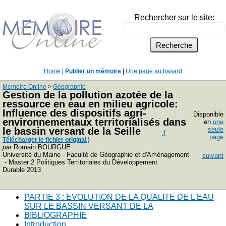
Rechercher sur le site:
Home
|
Publier un mémoire
|
Une page au hasard
Memoire Online
>
Géographie
Gestion de la pollution azotée de la
ressource en eau en milieu agricole:
Influence des dispositifs agri-
Disponible
environnementaux territorialisés dans
en
une
le bassin versant de la Seille
seule
(
page
Télécharger le fichier original )
par
Romain BOURGUE
Université du Maine - Faculté de Géographie et d'Aménagement
suivant
- Master 2 Politiques Territoriales du Développement
Durable 2013
PARTIE 3 : EVOLUTION DE LA QUALITE DE L'EAU
SUR LE BASSIN VERSANT DE LA
BIBLIOGRAPHIE
Introduction