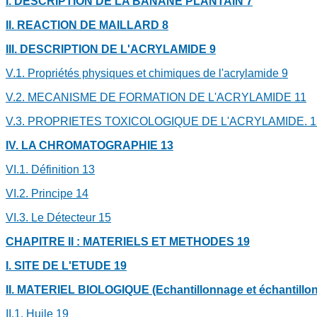
I.
DESCRIPTION DE LA BANANE PLANTAIN
7
II.
REACTION DE MAILLARD
8
III.
DESCRIPTION DE L'ACRYLAMIDE
9
V.1.
Propriétés physiques et chimiques de l'acrylamide
9
V.2.
MECANISME DE FORMATION DE L'ACRYLAMIDE
11
V.3.
PROPRIETES TOXICOLOGIQUE DE L'ACRYLAMIDE.
1
IV.
LA CHROMATOGRAPHIE
13
VI.1.
Définition
13
VI.2.
Principe
14
VI.3.
Le Détecteur
15
CHAPITRE II : MATERIELS ET METHODES
19
I.
SITE DE L'ETUDE
19
II.
MATERIEL BIOLOGIQUE (Echantillonnage et échantillon
II.1.
Huile
19