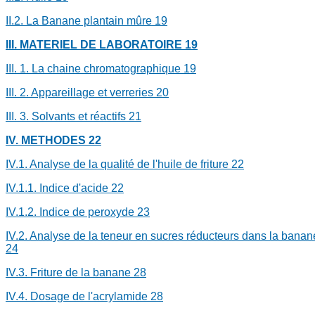
II.2.
La Banane plantain mûre
19
III.
MATERIEL DE LABORATOIRE
19
III. 1.
La chaine chromatographique
19
III. 2.
Appareillage et verreries
20
III. 3.
Solvants et réactifs
21
IV.
METHODES
22
IV.1.
Analyse de la qualité de l'huile de friture
22
IV.1.1.
Indice d'acide
22
IV.1.2.
Indice de peroxyde
23
IV.2.
Analyse de la teneur en sucres réducteurs dans la banan
24
IV.3.
Friture de la banane
28
IV.4.
Dosage de l'acrylamide
28