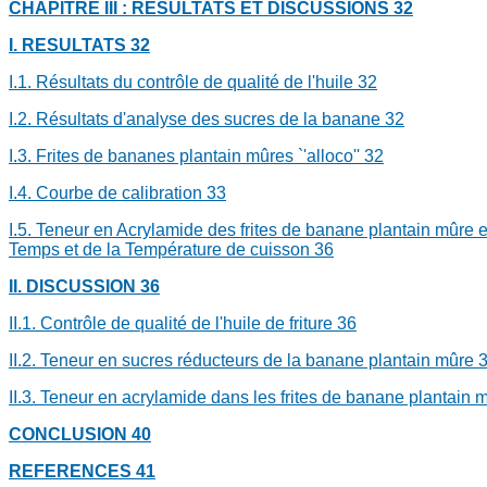
CHAPITRE III : RESULTATS ET DISCUSSIONS
32
I.
RESULTATS
32
I.1.
Résultats du contrôle de qualité de l'huile
32
I.2.
Résultats d'analyse des sucres de la banane
32
I.3.
Frites de bananes plantain mûres `'alloco''
32
I.4.
Courbe de calibration
33
I.5.
Teneur en Acrylamide des frites de banane plantain mûre e
Temps et de la Température de cuisson
36
II.
DISCUSSION
36
II.1.
Contrôle de qualité de l'huile de friture
36
II.2.
Teneur en sucres réducteurs de la banane plantain mûre
II.3.
Teneur en acrylamide dans les frites de banane plantain mûr
CONCLUSION
40
REFERENCES
41