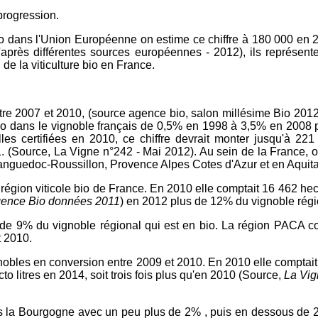
progression.
io dans l'Union Européenne on estime ce chiffre à 180 000 en 20
après différentes sources européennes - 2012), ils représent
e la viticulture bio en France.
tre 2007 et 2010, (source agence bio, salon millésime Bio 2012
io dans le vignoble français de 0,5% en 1998 à 3,5% en 2008 
eilles certifiées en 2010, ce chiffre devrait monter jusqu'à 2
 (Source, La Vigne n°242 - Mai 2012). Au sein de la France, on 
 Languedoc-Roussillon, Provence Alpes Cotes d'Azur et en Aquita
région viticole bio de France. En 2010 elle comptait 16 462 hec
ence Bio données 2011
) en 2012 plus de 12% du vignoble régi
de 9% du vignoble régional qui est en bio. La région PACA co
t 2010.
nobles en conversion entre 2009 et 2010. En 2010 elle comptait 
o litres en 2014, soit trois fois plus qu'en 2010 (Source,
La Vi
is la Bourgogne avec un peu plus de 2% , puis en dessous de 2%,