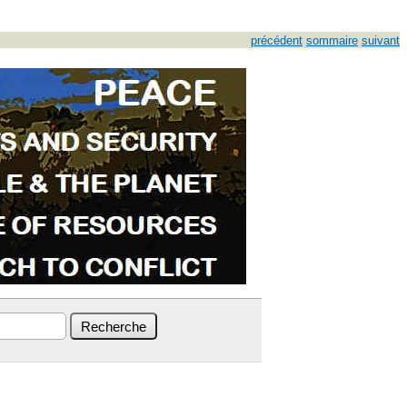
précédent
sommaire
suivant