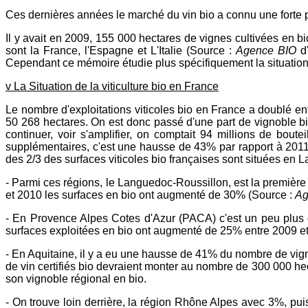
Ces dernières années le marché du vin bio a connu une forte 
Il y avait en 2009, 155 000 hectares de vignes cultivées en b
sont la France, l'Espagne et L'Italie (Source :
Agence BIO
d'
Cependant ce mémoire étudie plus spécifiquement la situation d
v La Situation de la viticulture bio en France
Le nombre d'exploitations viticoles bio en France a doublé en
50 268 hectares. On est donc passé d'une part de vignoble b
continuer, voir s'amplifier, on comptait 94 millions de bout
supplémentaires, c'est une hausse de 43% par rapport à 2011.
des 2/3 des surfaces viticoles bio françaises sont situées en
- Parmi ces régions, le Languedoc-Roussillon, est la première 
et 2010 les surfaces en bio ont augmenté de 30% (Source :
Ag
- En Provence Alpes Cotes d'Azur (PACA) c'est un peu plus 
surfaces exploitées en bio ont augmenté de 25% entre 2009 e
- En Aquitaine, il y a eu une hausse de 41% du nombre de vig
de vin certifiés bio devraient monter au nombre de 300 000 hect
son vignoble régional en bio.
- On trouve loin derrière, la région Rhône Alpes avec 3%, pu