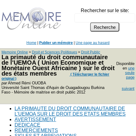
Rechercher sur le site:
Home
|
Publier un mémoire
|
Une page au hasard
Memoire Online
>
Droit et Sciences Politiques
>
Droit Public
La primauté du droit communautaire
de l'UEMOA ( Union Economique et
Disponible
Monétaire Ouest Africaine ) sur le droit
en
une
des états membres
seule
( Télécharger le fichier
page
original )
par
Ahmed Rémi OUOBA
Université Saint Thomas d'Aquin de Ouagadougou Burkina
suivant
Faso - Mémoire de maitrise en droit public 2012
LA PRIMAUTE DU DROIT COMMUNAUTAIRE DE
L'UEMOA SUR LE DROIT DES ETATS MEMBRES
AVERTISSEMENT
DEDICACE
REMERCIEMENTS
SIGLES ET ABREVIATIONS