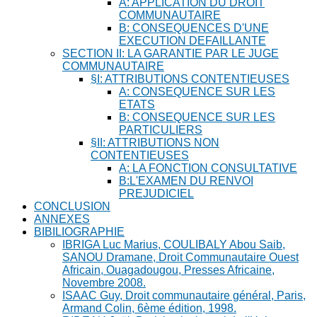
A: APPLICATION DU DROIT
COMMUNAUTAIRE
B: CONSEQUENCES D'UNE
EXECUTION DEFAILLANTE
SECTION II: LA GARANTIE PAR LE JUGE
COMMUNAUTAIRE
§I: ATTRIBUTIONS CONTENTIEUSES
A: CONSEQUENCE SUR LES
ETATS
B: CONSEQUENCE SUR LES
PARTICULIERS
§II: ATTRIBUTIONS NON
CONTENTIEUSES
A: LA FONCTION CONSULTATIVE
B:L'EXAMEN DU RENVOI
PREJUDICIEL
CONCLUSION
ANNEXES
BIBILIOGRAPHIE
IBRIGA Luc Marius, COULIBALY Abou Saib,
SANOU Dramane, Droit Communautaire Ouest
Africain, Ouagadougou, Presses Africaine,
Novembre 2008.
ISAAC Guy, Droit communautaire général, Paris,
Armand Colin, 6ème édition, 1998.