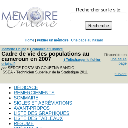
Rechercher sur le site:
Home
|
Publier un mémoire
|
Une page au hasard
Memoire Online
>
Economie et Finance
Cadre de vie des populations au
Disponible en
cameroun en 2007
une seule
( Télécharger le fichier
page
original )
par
SERGE ROSTAND GOUETNA SANDIO
ISSEA - Technicien Supérieur de la Statistique 2011
suivant
DÉDICACE
REMERCIEMENTS
SOMMAIRE
SIGLES ET ABRÉVIATIONS
AVANT-PROPOS
LISTE DES GRAPHIQUES
LISTE DES TABLEAUX
RÉSUMÉ