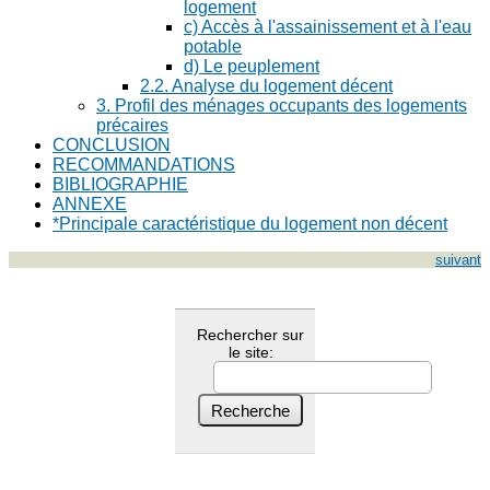
logement
c) Accès à l'assainissement et à l'eau
potable
d) Le peuplement
2.2. Analyse du logement décent
3. Profil des ménages occupants des logements
précaires
CONCLUSION
RECOMMANDATIONS
BIBLIOGRAPHIE
ANNEXE
*Principale caractéristique du logement non décent
suivant
Rechercher sur
le site: