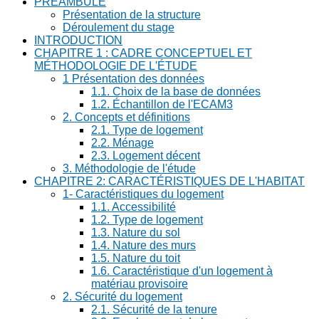
PRÉAMBULE
Présentation de la structure
Déroulement du stage
INTRODUCTION
CHAPITRE 1 : CADRE CONCEPTUEL ET
MÉTHODOLOGIE DE L'ÉTUDE
1 Présentation des données
1.1. Choix de la base de données
1.2. Échantillon de l'ECAM3
2. Concepts et définitions
2.1. Type de logement
2.2. Ménage
2.3. Logement décent
3. Méthodologie de l'étude
CHAPITRE 2: CARACTÉRISTIQUES DE L'HABITAT
1- Caractéristiques du logement
1.1. Accessibilité
1.2. Type de logement
1.3. Nature du sol
1.4. Nature des murs
1.5. Nature du toit
1.6. Caractéristique d'un logement à
matériau provisoire
2. Sécurité du logement
2.1. Sécurité de la tenure