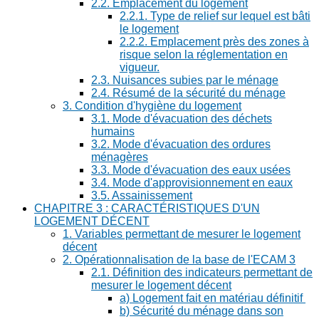
2.2. Emplacement du logement
2.2.1. Type de relief sur lequel est bâti
le logement
2.2.2. Emplacement près des zones à
risque selon la réglementation en
vigueur.
2.3. Nuisances subies par le ménage
2.4. Résumé de la sécurité du ménage
3. Condition d'hygiène du logement
3.1. Mode d'évacuation des déchets
humains
3.2. Mode d'évacuation des ordures
ménagères
3.3. Mode d'évacuation des eaux usées
3.4. Mode d'approvisionnement en eaux
3.5. Assainissement
CHAPITRE 3 : CARACTÉRISTIQUES D'UN
LOGEMENT DÉCENT
1. Variables permettant de mesurer le logement
décent
2. Opérationnalisation de la base de l'ECAM 3
2.1. Définition des indicateurs permettant de
mesurer le logement décent
a) Logement fait en matériau définitif
b) Sécurité du ménage dans son