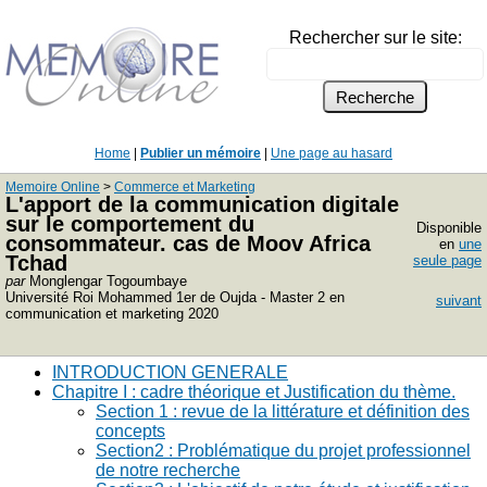
Rechercher sur le site:
Home
|
Publier un mémoire
|
Une page au hasard
Memoire Online
>
Commerce et Marketing
L'apport de la communication digitale
sur le comportement du
Disponible
consommateur. cas de Moov Africa
en
une
Tchad
seule page
par
Monglengar Togoumbaye
Université Roi Mohammed 1er de Oujda - Master 2 en
suivant
communication et marketing 2020
INTRODUCTION GENERALE
Chapitre I : cadre théorique et Justification du thème.
Section 1 : revue de la littérature et définition des
concepts
Section2 : Problématique du projet professionnel
de notre recherche