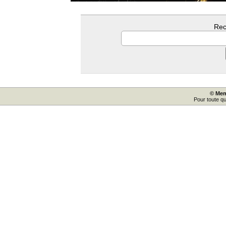
Rec
© Mem
Pour toute q