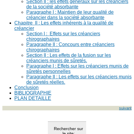
Section II : les effets généraux sur les créanciers
de la société absorbante
Paragraphe I : Maintien de leur qualité de
créancier dans la société absorbante
Chapitre II : Les effets inhérents à la qualité de
créancier
Section I : Effets sur les créanciers
chirographaires
Paragraphe II : Concours entre créanciers
chirographaires
Section II : Les effets de la fusion sur les
créanciers munis de sûretés.
Paragraphe I : Effets sur les créanciers munis de
sûretés personnelles
Paragraphe II : Les effets sur les créanciers munis
de sûretés réelles.
Conclusion
BIBLIOGRAPHIE
PLAN DETAILLE
suivant
Rechercher sur
le site: