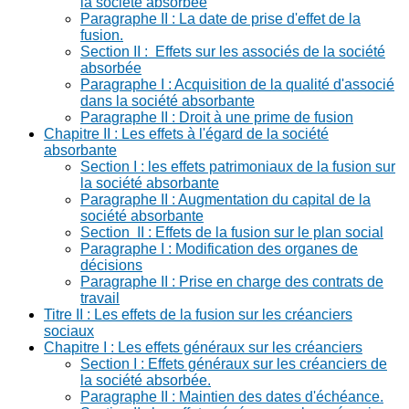
la société absorbée
Paragraphe II : La date de prise d'effet de la
fusion.
Section II : Effets sur les associés de la société
absorbée
Paragraphe I : Acquisition de la qualité d'associé
dans la société absorbante
Paragraphe II : Droit à une prime de fusion
Chapitre II : Les effets à l'égard de la société
absorbante
Section I : les effets patrimoniaux de la fusion sur
la société absorbante
Paragraphe II : Augmentation du capital de la
société absorbante
Section II : Effets de la fusion sur le plan social
Paragraphe I : Modification des organes de
décisions
Paragraphe II : Prise en charge des contrats de
travail
Titre II : Les effets de la fusion sur les créanciers
sociaux
Chapitre I : Les effets généraux sur les créanciers
Section I : Effets généraux sur les créanciers de
la société absorbée.
Paragraphe II : Maintien des dates d'échéance.