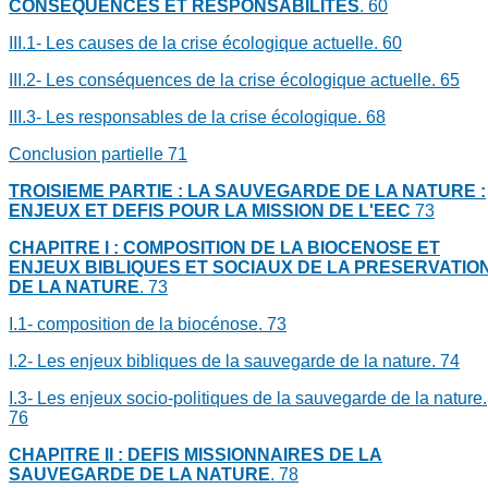
CONSEQUENCES ET RESPONSABILITES
.
60
III.1- Les causes de la crise écologique actuelle.
60
III.2- Les conséquences de la crise écologique actuelle.
65
III.3- Les responsables de la crise écologique.
68
Conclusion partielle
71
TROISIEME PARTIE : LA SAUVEGARDE DE LA NATURE :
ENJEUX ET DEFIS POUR LA MISSION DE L'EEC
73
CHAPITRE I : COMPOSITION DE LA BIOCENOSE ET
ENJEUX BIBLIQUES ET SOCIAUX DE LA PRESERVATIO
DE LA NATURE
.
73
I.1- composition de la biocénose.
73
I.2- Les enjeux bibliques de la sauvegarde de la nature.
74
I.3- Les enjeux socio-politiques de la sauvegarde de la nature.
76
CHAPITRE II : DEFIS MISSIONNAIRES DE LA
SAUVEGARDE DE LA NATURE
.
78