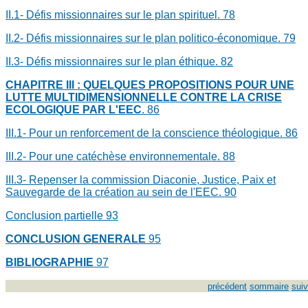
II.1- Défis missionnaires sur le plan spirituel.
78
II.2- Défis missionnaires sur le plan politico-économique.
79
II.3- Défis missionnaires sur le plan éthique.
82
CHAPITRE III : QUELQUES PROPOSITIONS POUR UNE
LUTTE MULTIDIMENSIONNELLE CONTRE LA CRISE
ECOLOGIQUE PAR L'EEC
.
86
III.1- Pour un renforcement de la conscience théologique.
86
III.2- Pour une catéchèse environnementale.
88
III.3- Repenser la commission Diaconie, Justice, Paix et
Sauvegarde de la création au sein de l'EEC.
90
Conclusion partielle
93
CONCLUSION GENERALE
95
BIBLIOGRAPHIE
97
précédent
sommaire
suiv