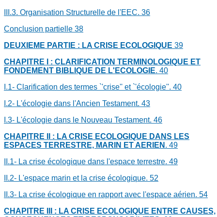
III.3. Organisation Structurelle de l'EEC.
36
Conclusion partielle
38
DEUXIEME PARTIE : LA CRISE ECOLOGIQUE
39
CHAPITRE I : CLARIFICATION TERMINOLOGIQUE ET
FONDEMENT BIBLIQUE DE L'ECOLOGIE
.
40
I.1- Clarification des termes `'crise'' et `'écologie''.
40
I.2- L'écologie dans l'Ancien Testament.
43
I.3- L'écologie dans le Nouveau Testament.
46
CHAPITRE II : LA CRISE ECOLOGIQUE DANS LES
ESPACES TERRESTRE, MARIN ET AERIEN
.
49
II.1- La crise écologique dans l'espace terrestre.
49
II.2- L'espace marin et la crise écologique.
52
II.3- La crise écologique en rapport avec l'espace aérien.
54
CHAPITRE III : LA CRISE ECOLOGIQUE ENTRE CAUSES,