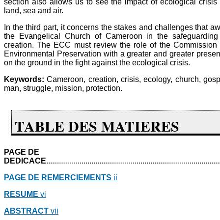
section also allows us to see the impact of ecological crisis
land, sea and air.
In the third part, it concerns the stakes and challenges that aw
the Evangelical Church of Cameroon in the safeguarding
creation. The ECC must review the role of the Commission 
Environmental Preservation with a greater and greater prese
on the ground in the fight against the ecological crisis.
Keywords:
Cameroon, creation, crisis, ecology, church, gosp
man, struggle, mission, protection.
TABLE DES MATIERES
PAGE DE
DEDICACE
.......................................................................................
PAGE DE REMERCIEMENTS
ii
RESUME
vi
ABSTRACT
vii