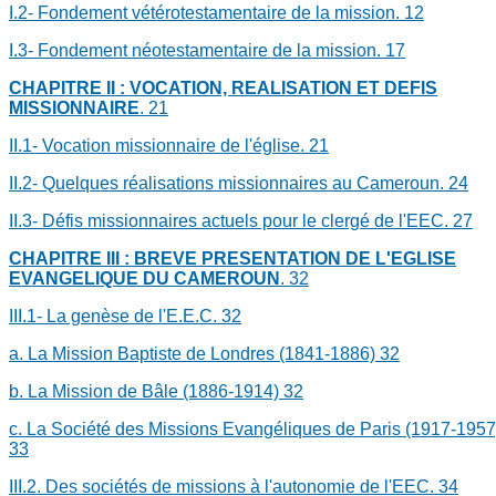
I.2- Fondement vétérotestamentaire de la mission.
12
I.3- Fondement néotestamentaire de la mission.
17
CHAPITRE II : VOCATION, REALISATION ET DEFIS
MISSIONNAIRE
.
21
II.1- Vocation missionnaire de l'église.
21
II.2- Quelques réalisations missionnaires au Cameroun.
24
II.3- Défis missionnaires actuels pour le clergé de l'EEC.
27
CHAPITRE III : BREVE PRESENTATION DE L'EGLISE
EVANGELIQUE DU CAMEROUN
.
32
III.1- La genèse de l'E.E.C.
32
a.
La Mission Baptiste de Londres (1841-1886)
32
b.
La Mission de Bâle (1886-1914)
32
c.
La Société des Missions Evangéliques de Paris (1917-1957
33
III.2. Des sociétés de missions à l'autonomie de l'EEC.
34