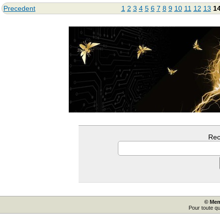
Precedent
1
2
3
4
5
6
7
8
9
10
11
12
13
1
Rec
© Mem
Pour toute q