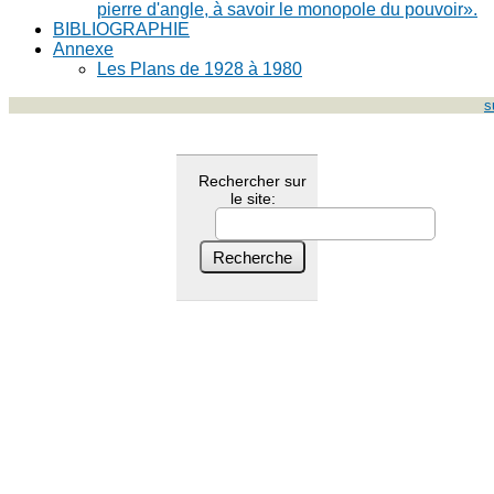
pierre d'angle, à savoir le monopole du pouvoir».
BIBLIOGRAPHIE
Annexe
Les Plans de 1928 à 1980
s
Rechercher sur
le site: