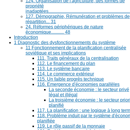
124. Organisation de l'agriculture, des formes de
propriété
inadaptées....................................................................
127. Démographie, Rémunération et problèmes de
répartition... 31
24. Réformes périphériques de nature
économique........... 48
Introduction
1 Diagnostic des dysfonctionnements du système
11 Fonctionnement de la planification centralisée
soviétique et ses implications
111. Traits généraux de la centralisation
112. Le financement du plan
113. Le système bancaire
114. Le commerce extérieur
115. Un faible progrès technique
116. Emergence d'économies parallèles
La seconde économie : le secteur privé
légal et illégal
La troisième économie : le secteur priori
planifié
117. La planification : une logique à long ter
118. Problème induit par le système d'écono
planifiée
119. Le rôle passif de la monnaie