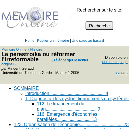
Rechercher sur le site:
Home
|
Publier un mémoire
|
Une page au hasard
Memoire Online
>
Histoire
La perestroika ou réformer
Disponible en
l'irreformable
( Télécharger le fichier
une seule page
original )
par
Vincent Geraud
suivant
Université de Toulon La Garde - Master 1 2006
SOMMAIRE
Introduction.................................................4
1. Diagnostic des dysfonctionnements du système.
112. Le financement du
plan............................................ 9
116. Emergence d'économies
parallèles..............................13
123. Organisation de l'économie......................................23