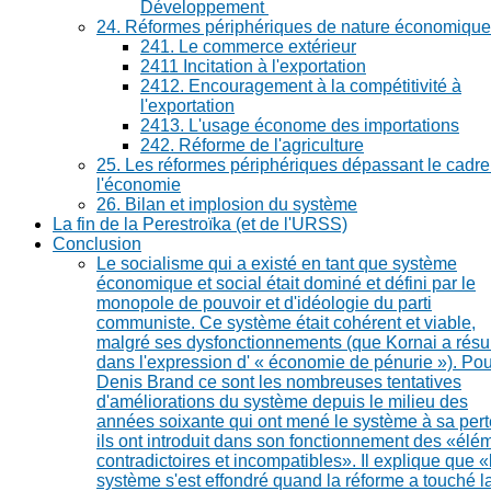
Développement
24. Réformes périphériques de nature économique
241. Le commerce extérieur
2411 Incitation à l'exportation
2412. Encouragement à la compétitivité à
l'exportation
2413. L'usage économe des importations
242. Réforme de l'agriculture
25. Les réformes périphériques dépassant le cadre
l'économie
26. Bilan et implosion du système
La fin de la Perestroïka (et de l'URSS)
Conclusion
Le socialisme qui a existé en tant que système
économique et social était dominé et défini par le
monopole de pouvoir et d'idéologie du parti
communiste. Ce système était cohérent et viable,
malgré ses dysfonctionnements (que Kornai a rés
dans l'expression d' « économie de pénurie »). Pou
Denis Brand ce sont les nombreuses tentatives
d'améliorations du système depuis le milieu des
années soixante qui ont mené le système à sa pert
ils ont introduit dans son fonctionnement des «élé
contradictoires et incompatibles». Il explique que «
système s'est effondré quand la réforme a touché l