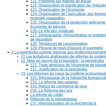
121. Problème sur marché du travail
122. Organisation et planification de l'industr
123. Organisation de l'économie
124. Organisation de l'agriculture, des forme
propriété inadaptées
125. Organisation de la production déficiente
économie de pénurie
126. Le rôle des syndicats
127. Démographie, Rémunération et problè
de répartition
128. Tendances de consommation
129. Pénurie de main d'oeuvre et suremploi
2 La perestroïka comme réponse aux dysfonctionnemen
21 Les tentatives antérieures de réforme du systè
22. Mise en oeuvre de la transition : la perestroïka
221. Traits généraux de l'économie de transit
222. Justification de la perestroïka
23. Les réformes du coeur du système économiqu
231. Dégraissage de la hiérarchie bureaucra
232. La réforme des salaires
233. Retour du commerce de gros
234. La Réforme des prix
La refonte du crédit
Réforme de la monobanque
237. Réorganisation de la Recherche &