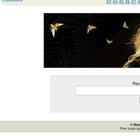
43
44
45
46
47
4
Rec
© Mem
Pour toute q