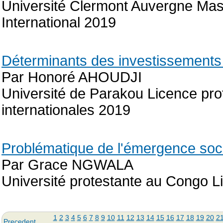
Université Clermont Auvergne Mas
International 2019
Déterminants des investissements 
Par Honoré AHOUDJI
Université de Parakou Licence pro
internationales 2019
Problématique de l'émergence so
Par Grace NGWALA
Université protestante au Congo 
1
2
3
4
5
6
7
8
9
10
11
12
13
14
15
16
17
18
19
20
2
Precedent