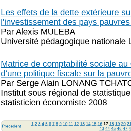
Les effets de la dette extérieure s
l'investissement des pays pauvres
Par Alexis MULEBA
Université pédagogique nationale 
Matrice de comptabilité sociale au
d'une politique fiscale sur la pauvr
Par Serge Alain LONANG TCH
Institut sous régional de statistiq
statisticien économiste 2008
1
2
3
4
5
6
7
8
9
10
11
12
13
14
15
16
17
18
19
20
2
Precedent
43
44
45
46
47
4