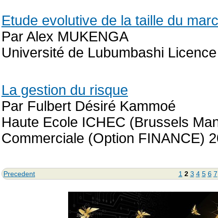
Etude evolutive de la taille du mar
Par Alex MUKENGA
Université de Lubumbashi Licence
La gestion du risque
Par Fulbert Désiré Kammoé
Haute Ecole ICHEC (Brussels Man
Commerciale (Option FINANCE) 
Precedent
1
2
3
4
5
6
7