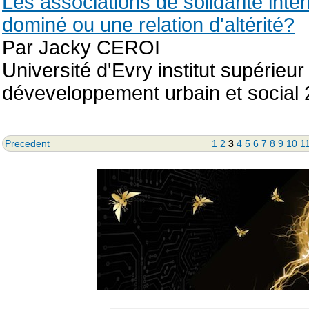
Les associations de solidarité inte
dominé ou une relation d'altérité?
Par Jacky CEROI
Université d'Evry institut supérie
déveveloppement urbain et social
Precedent
1
2
3
4
5
6
7
8
9
10
1