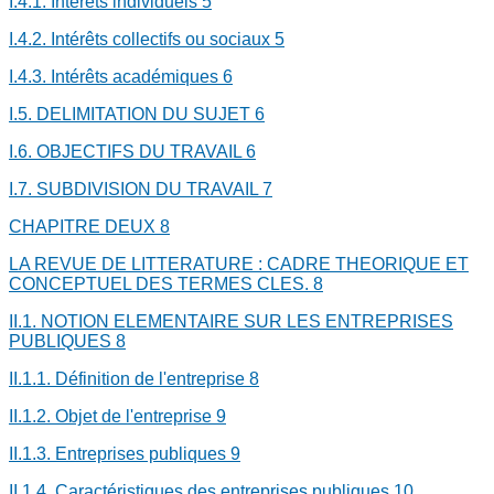
I.4.1. Intérêts individuels
5
I.4.2. Intérêts collectifs ou sociaux
5
I.4.3. Intérêts académiques
6
I.5. DELIMITATION DU SUJET
6
I.6. OBJECTIFS DU TRAVAIL
6
I.7. SUBDIVISION DU TRAVAIL
7
CHAPITRE DEUX
8
LA REVUE DE LITTERATURE : CADRE THEORIQUE ET
CONCEPTUEL DES TERMES CLES.
8
II.1. NOTION ELEMENTAIRE SUR LES ENTREPRISES
PUBLIQUES
8
II.1.1. Définition de l'entreprise
8
II.1.2. Objet de l'entreprise
9
II.1.3. Entreprises publiques
9
II.1.4. Caractéristiques des entreprises publiques
10