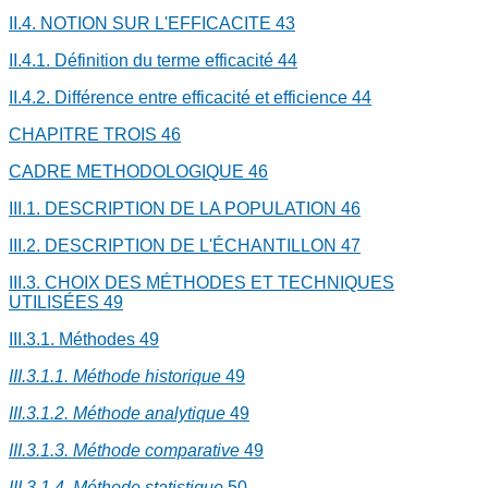
II.4. NOTION SUR L'EFFICACITE
43
II.4.1. Définition du terme efficacité
44
II.4.2. Différence entre efficacité et efficience
44
CHAPITRE TROIS
46
CADRE METHODOLOGIQUE
46
III.1. DESCRIPTION DE LA POPULATION
46
III.2. DESCRIPTION DE L'ÉCHANTILLON
47
III.3. CHOIX DES MÉTHODES ET TECHNIQUES
UTILISÉES
49
III.3.1. Méthodes
49
III.3.1.1. Méthode historique
49
III.3.1.2. Méthode analytique
49
III.3.1.3. Méthode comparative
49
III.3.1.4. Méthode statistique
50