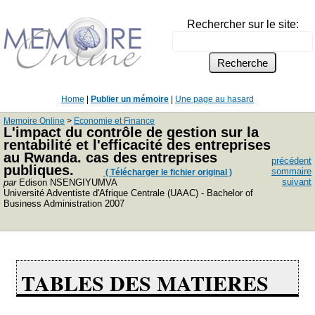
Rechercher sur le site:
Home
|
Publier un mémoire
|
Une page au hasard
Memoire Online
>
Economie et Finance
L'impact du contrôle de gestion sur la
rentabilité et l'efficacité des entreprises
au Rwanda. cas des entreprises
précédent
publiques.
sommaire
( Télécharger le fichier original )
suivant
par
Edison NSENGIYUMVA
Université Adventiste d'Afrique Centrale (UAAC) - Bachelor of
Business Administration 2007
TABLES DES MATIERES