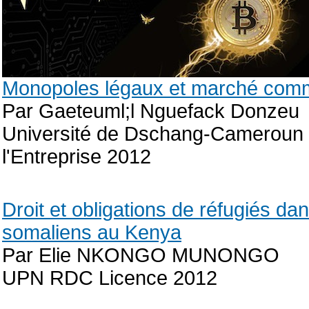
Monopoles légaux et marché comm
Par Gaeteuml;l Nguefack Donzeu
Université de Dschang-Cameroun Ma
l'Entreprise 2012
Droit et obligations de réfugiés dan
somaliens au Kenya
Par Elie NKONGO MUNONGO
UPN RDC Licence 2012